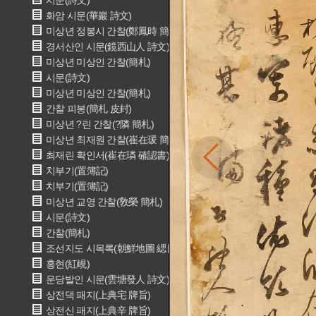
시문(詩文)
화암 시문(華巖 詩文)
미상년 정봉시 간찰(鄭鳳時 簡札)
경서산인 시문(鏡西山人 詩文)
미상년 미상인 간찰(簡札)
시문(詩文)
미상년 미상인 간찰(簡札)
간찰 피봉(簡札 皮封)
미상년 ?린 간찰(?隣 簡札)
미상년 최재원 간찰(崔在瑗 簡札)
최재린 확인서(崔在璘 確認書)
치부기(置簿記)
치부기(置簿記)
미상년 교영 간찰(敎榮 簡札)
시문(詩文)
간찰(簡札)
조선지도 시목록(朝鮮地圖 緦目錄)
홍현(紅峴)
운당발인 시문(雲塘發人 詩文)
상전댁 패지(上典宅 牌旨)
상전신 패지(上典辛 牌旨)