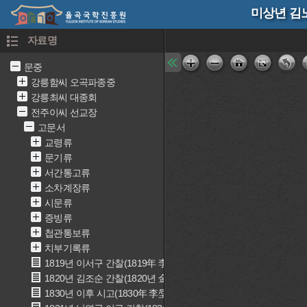
미상년 김
자료명
문중
강릉함씨 오곡파종중
강릉최씨 대종회
전주이씨 선교장
고문서
교령류
문기류
서간통고류
소차계장류
시문류
증빙류
첩관통보류
치부기록류
1819년 이서구 간찰(1819年 李書九 簡礼)
1820년 김조순 간찰(1820년 金祖淳 簡礼)
1830년 이후 시고(1830年 李垕 詩稿)