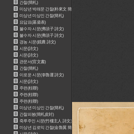
간찰(簡札)
미상년 박래문 간찰(朴來文 簡札)
미상년 미상인 간찰(簡札)
묘답표(墓畓表)
불수자 시문(弗須子 詩文)
불수자 시문(弗須子 詩文)
경농 시문(鏡農 詩文)
시문(詩文)
시문(詩文)
관문서(官文書)
간찰(簡札)
이로운 시문(李魯運 詩文)
시문(詩文)
주련(柱聯)
주련(柱聯)
주련(柱聯)
미상년 미상인 간찰(簡札)
간찰피봉(簡札皮封)
죽루주인 시문(竹樓主人 詩文)
미상년 김로익 간찰(金魯翼 簡札)