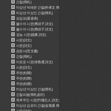
간찰(簡札)
미상년 박래문 간찰(朴來文 簡札)
미상년 미상인 간찰(簡札)
묘답표(墓畓表)
불수자 시문(弗須子 詩文)
불수자 시문(弗須子 詩文)
경농 시문(鏡農 詩文)
시문(詩文)
시문(詩文)
관문서(官文書)
간찰(簡札)
이로운 시문(李魯運 詩文)
시문(詩文)
주련(柱聯)
주련(柱聯)
주련(柱聯)
미상년 미상인 간찰(簡札)
간찰피봉(簡札皮封)
죽루주인 시문(竹樓主人 詩文)
미상년 김로익 간찰(金魯翼 簡札)