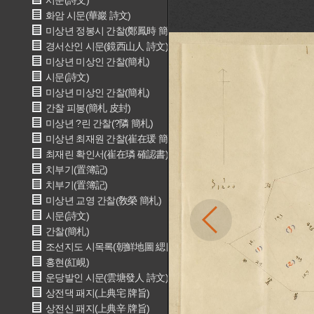
시문(詩文)
화암 시문(華巖 詩文)
미상년 정봉시 간찰(鄭鳳時 簡札)
경서산인 시문(鏡西山人 詩文)
미상년 미상인 간찰(簡札)
시문(詩文)
미상년 미상인 간찰(簡札)
간찰 피봉(簡札 皮封)
미상년 ?린 간찰(?隣 簡札)
미상년 최재원 간찰(崔在瑗 簡札)
최재린 확인서(崔在璘 確認書)
치부기(置簿記)
치부기(置簿記)
미상년 교영 간찰(敎榮 簡札)
시문(詩文)
간찰(簡札)
조선지도 시목록(朝鮮地圖 緦目錄)
홍현(紅峴)
운당발인 시문(雲塘發人 詩文)
상전댁 패지(上典宅 牌旨)
상전신 패지(上典辛 牌旨)