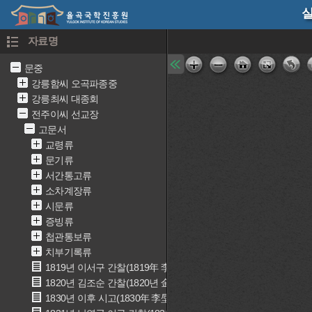
실
자료명
문중
강릉함씨 오곡파종중
강릉최씨 대종회
전주이씨 선교장
고문서
교령류
문기류
서간통고류
소차계장류
시문류
증빙류
첩관통보류
치부기록류
1819년 이서구 간찰(1819年 李書九 簡礼)
1820년 김조순 간찰(1820년 金祖淳 簡礼)
1830년 이후 시고(1830年 李垕 詩稿)