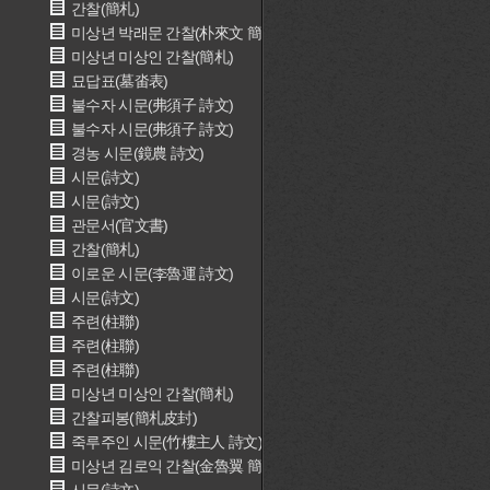
간찰(簡札)
미상년 박래문 간찰(朴來文 簡札)
미상년 미상인 간찰(簡札)
묘답표(墓畓表)
불수자 시문(弗須子 詩文)
불수자 시문(弗須子 詩文)
경농 시문(鏡農 詩文)
시문(詩文)
시문(詩文)
관문서(官文書)
간찰(簡札)
이로운 시문(李魯運 詩文)
시문(詩文)
주련(柱聯)
주련(柱聯)
주련(柱聯)
미상년 미상인 간찰(簡札)
간찰피봉(簡札皮封)
죽루주인 시문(竹樓主人 詩文)
미상년 김로익 간찰(金魯翼 簡札)