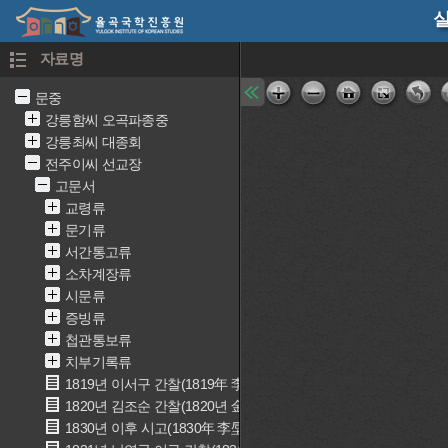
실
자료명
문중
강릉함씨 오곡파종중
강릉최씨 대종회
전주이씨 선교장
고문서
교령류
문기류
서간통고류
소차계장류
시문류
증빙류
첩관통보류
치부기록류
1819년 이서구 간찰(1819年 李書九 簡礼)
1820년 김조순 간찰(1820년 金祖淳 簡礼)
1830년 이후 시고(1830年 李垕 詩稿)