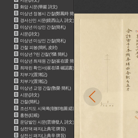
시문(詩文)
화암 시문(華巖 詩文)
미상년 정봉시 간찰(鄭鳳時 簡札)
경서산인 시문(鏡西山人 詩文)
미상년 미상인 간찰(簡札)
시문(詩文)
미상년 미상인 간찰(簡札)
간찰 피봉(簡札 皮封)
미상년 ?린 간찰(?隣 簡札)
미상년 최재원 간찰(崔在瑗 簡札)
최재린 확인서(崔在璘 確認書)
치부기(置簿記)
치부기(置簿記)
미상년 교영 간찰(敎榮 簡札)
시문(詩文)
간찰(簡札)
조선지도 시목록(朝鮮地圖 緦目錄)
홍현(紅峴)
운당발인 시문(雲塘發人 詩文)
상전댁 패지(上典宅 牌旨)
상전신 패지(上典辛 牌旨)