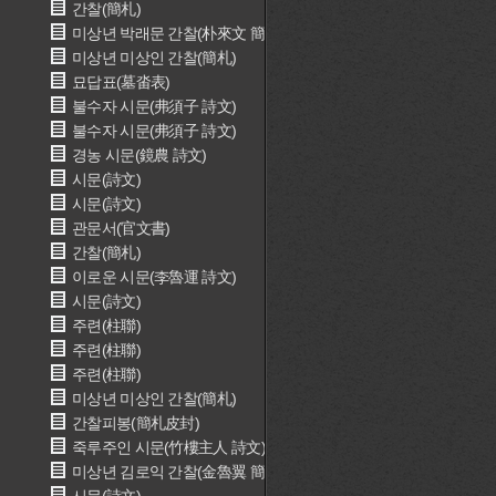
간찰(簡札)
미상년 박래문 간찰(朴來文 簡札)
미상년 미상인 간찰(簡札)
묘답표(墓畓表)
불수자 시문(弗須子 詩文)
불수자 시문(弗須子 詩文)
경농 시문(鏡農 詩文)
시문(詩文)
시문(詩文)
관문서(官文書)
간찰(簡札)
이로운 시문(李魯運 詩文)
시문(詩文)
주련(柱聯)
주련(柱聯)
주련(柱聯)
미상년 미상인 간찰(簡札)
간찰피봉(簡札皮封)
죽루주인 시문(竹樓主人 詩文)
미상년 김로익 간찰(金魯翼 簡札)