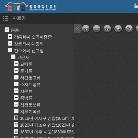
실
자료명
문중
강릉함씨 오곡파종중
강릉최씨 대종회
전주이씨 선교장
고문서
교령류
문기류
서간통고류
소차계장류
시문류
증빙류
첩관통보류
치부기록류
1819년 이서구 간찰(1819年 李書九 簡礼)
1820년 김조순 간찰(1820년 金祖淳 簡礼)
1830년 이후 시고(1830年 李垕 詩稿)