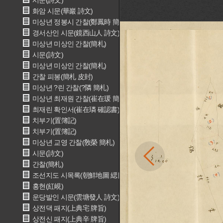
시문(詩文)
화암 시문(華巖 詩文)
미상년 정봉시 간찰(鄭鳳時 簡札)
경서산인 시문(鏡西山人 詩文)
미상년 미상인 간찰(簡札)
시문(詩文)
미상년 미상인 간찰(簡札)
간찰 피봉(簡札 皮封)
미상년 ?린 간찰(?隣 簡札)
미상년 최재원 간찰(崔在瑗 簡札)
최재린 확인서(崔在璘 確認書)
치부기(置簿記)
치부기(置簿記)
미상년 교영 간찰(敎榮 簡札)
시문(詩文)
간찰(簡札)
조선지도 시목록(朝鮮地圖 緦目錄)
홍현(紅峴)
운당발인 시문(雲塘發人 詩文)
상전댁 패지(上典宅 牌旨)
상전신 패지(上典辛 牌旨)