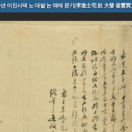
00년 이진사댁 노 대발 논 매매 문기(李進士宅 奴 大發 畓賣買
買文記)