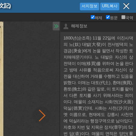
文記)
서지정보
URL복사
해제
원문
국역
해제정보
1800년(순조즉) 11월 22일에 이진사댁
의 노(奴) 대발(大發)이 전서방댁의 노 
경금(庚金)에게 논을 팔면서 작성한 토
지매매문기이다. 노 대발은 자신의 상
전댁이 이매(移買)를 위하여 논을 판다
고 방매 사유를 적음으로써 자신이 상
전을 대신하여 거래를 수행하고 있음을 
밝혔다. 이매는 대토(代土), 환매(換買), 
환토(換土)와 같은 말로, 이 토지를 팔아
서 다른 토지를 사기 위해서라는 의미
이다. 매물의 소재지는 사화면(沙火面) 
덕실(德實)인데, 사화는 사천(沙川)의 
옛 이름으로, 현재에도 강릉시 사천면
에 덕실리라는 행정구역으로 남아있다. 
자호와 지번 및 지목은 장자(章字)의 52
번 답(畓)이다. 매물의 면적은 양안(量