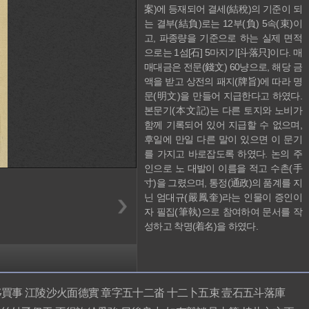
案)에 등재되어 결세(結稅)의 기준이 되
는 결부(結負)로는 12부(負) 5속(束)이
고, 파종량을 기준으로 하는 실제 면적
으로는 1섬[石] 5마지기[斗落只]이다. 매
매대금은 전문(錢文) 60냥으로, 해당 금
액을 받고 상전의 패지(牌旨)에 따라 명
문(明文)을 만들어 지급한다고 하였다. 
본문기(本文記)는 다른 토지와 노비가 
함께 기록되어 있어 지급할 수 없으며, 
후일에 만일 다른 말이 있으면 이 문기
를 가지고 바로잡도록 하였다. 논의 주
인으로 노 대발이 이름을 적고 수촌(手
寸)을 그렸으며, 통정(通政)의 품계를 지
닌 엄대규(嚴鳳奎)라는 인물이 증인이
자 필집(筆執)으로 참여하여 문서를 작
성하고 착명(着名)을 하였다.
事 江陵沙火面德實 章字五十二畓 十二卜五束 壹石五斗落庫