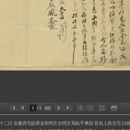
/
1
GO
日 全書房宅奴庚金前明文右明文爲臥乎事段 吾矣上典主宅 以移買