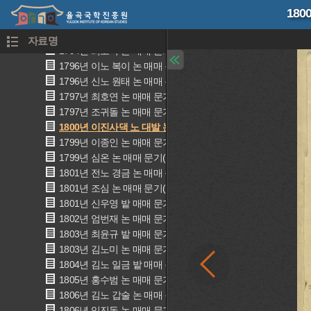
1793년 강재황 논밭 상환 문기
18
1794년 강이황 밭 상환 문기(姜履璜 田相換文記)
1794년 박이원 논 매매 문기(朴履源 畓賣買文記)
자료명
1794년 최조이 논 매매 문기(崔召史 畓賣買文記)
1796년 이노 복이 논 매매 문기(李奴 福伊 畓賣買文記)
1796년 신노 원태 논 매매 문기(辛奴 元太 畓賣買文記)
1797년 최호연 논 매매 문기(崔好璉 畓賣買文記)
1797년 조귀돌 논 매매 문기(曺貴乭 畓賣買文記)
1800년 이진사댁 노 대발 논 매매 문기(李進士宅 奴 大發 畓賣
1799년 이종인 논 매매 문기(李宗仁 畓賣買文記)
1799년 심온 논 매매 문기(沈熅 畓賣買文記)
1801년 전노 경금 논 매매 문기(全奴庚金 明文)
1801년 조심 논 매매 문기(趙深 畓賣買文記)
1801년 신우영 밭 매매 문기(辛宇寧 田賣買文記)
1802년 엄번재 논 매매 문기(嚴蕃才 畓賣買文記)
1803년 최윤규 밭 매매 문기(崔允奎 田賣買文記)
1803년 김노미 논 매매 문기(金老味 畓賣買文記)
1804년 김노 일금 밭 매매 문기(金奴 日金 田賣買文記)
1805년 홍수범 논 매매 문기(洪秀範 畓賣買文記)
1806년 김노 갑술 논 매매 문기(金奴 甲戌 畓賣買文記)
1806년 임진동 논 매매 문기(任鎭東 畓賣買文記)