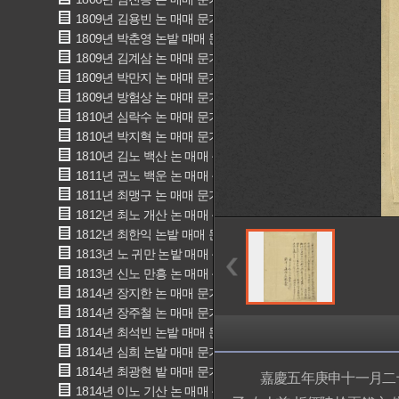
1809년 김용빈 논 매매 문기(金龍彬 畓賣買文記)
1809년 박춘영 논밭 매매 문기(朴春永 田畓賣買文記)
1809년 김계삼 논 매매 문기(金桂參 畓賣買文記)
1809년 박만지 논 매매 문기(朴晩芝 朴晩芝 畓賣買文記)
1809년 방험상 논 매매 문기(方險尙 畓賣買文記)
1810년 심락수 논 매매 문기(沈樂秀 畓賣買文記)
1810년 박지혁 논 매매 문기(朴趾赫 畓賣買文記)
1810년 김노 백산 논 매매 문기(金奴 白山 畓賣買文記)
1811년 권노 백운 논 매매 문기(權生員宅 奴 白云 畓賣買文記)
1811년 최맹구 논 매매 문기(崔孟九 畓賣買文記)
1812년 최노 개산 논 매매 문기(崔奴 介山 畓賣買文記)
1812년 최한익 논밭 매매 문기(崔漢翼 田畓賣買文記)
1813년 노 귀만 논밭 매매 문기(奴 貴萬 田畓賣買文記)
1813년 신노 만흥 논 매매 문기(辛奴 萬興 畓賣買文記)
1814년 장지한 논 매매 문기(張之漢 畓賣買文記)
1814년 장주철 논 매매 문기(張周哲 畓賣買文記)
1814년 최석빈 논밭 매매 문기(崔錫斌 田畓賣買文記)
1814년 심희 논밭 매매 문기(沈熺 田畓賣買文記)
1814년 최광현 밭 매매 문기(崔光顯 田賣買文記)
嘉慶五年庚申十一月二十二
1814년 이노 기산 논 매매 문기(李奴 己山 畓賣買文記)