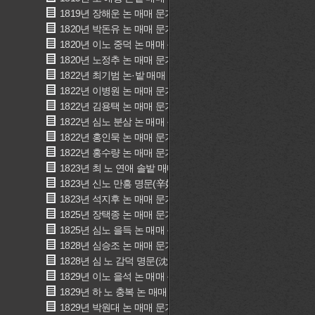
1819년 장해운 논 매매 문기(張海運 畓賣買文記)
1820년 박돈유 논 매매 문기(朴敦游 畓賣買文記)
1820년 이노 중덕 논 매매 문기(李奴 衆德 畓賣買文記)
1820년 노정추 논 매매 문기(奴丁秋 畓賣買文記)
1822년 최기범 논·밭 매매 문기(崔耆範 田畓賣買文記)
1822년 이병원 논 매매 문기(李秉元 畓賣買文記)
1822년 김용택 논 매매 문기(金龍澤 畓賣買文記)
1822년 심노 분삼 논 매매 문기(沈奴 分三 畓賣買文記)
1822년 홍인묵 논 매매 문기(洪仁默 畓賣買文記)
1822년 홍수량 논 매매 문기(洪守良 畓賣買文記)
1823년 최 노 연애 솔밭 매매 문기(崔 奴 連愛 松田賣買文記)
1823년 신노 만흥 명문(辛奴 萬興 明文)
1823년 석지후 논 매매 문기(昔志厚 畓賣買文記)
1825년 장택종 논 매매 문기(張宅宗 畓賣買文記)
1825년 심노 을득 논 매매 문기(沈奴乙得 畓賣買文記)
1828년 심승조 논 매매 문기(沈承祖 畓賣買文記)
1828년 심 노 감덕 명문(沈 奴 甘德 明文)
1829년 이노 을석 논 매매 문기(李奴 乙石 明文)
1829년 하 노 충복 논 매매 문기(河 奴 忠福 畓賣買文記)
1829년 박원대 논 매매 문기(朴元大 畓賣買文記)