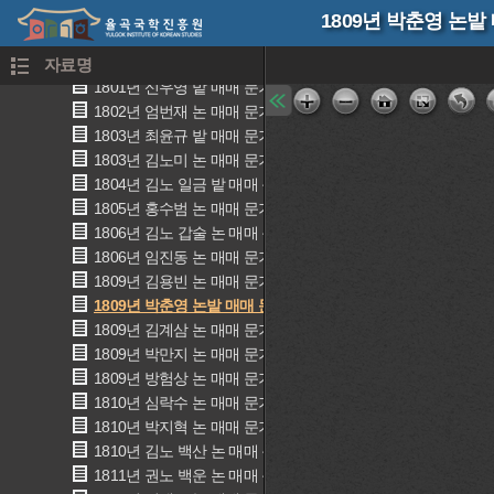
1799년 심온 논 매매 문기(沈熅 畓賣買文記)
1809년 박춘영 논
1801년 전노 경금 논 매매 문기(全奴庚金 明文)
1801년 조심 논 매매 문기(趙深 畓賣買文記)
자료명
1801년 신우영 밭 매매 문기(辛宇寧 田賣買文記)
1802년 엄번재 논 매매 문기(嚴蕃才 畓賣買文記)
1803년 최윤규 밭 매매 문기(崔允奎 田賣買文記)
1803년 김노미 논 매매 문기(金老味 畓賣買文記)
1804년 김노 일금 밭 매매 문기(金奴 日金 田賣買文記)
1805년 홍수범 논 매매 문기(洪秀範 畓賣買文記)
1806년 김노 갑술 논 매매 문기(金奴 甲戌 畓賣買文記)
1806년 임진동 논 매매 문기(任鎭東 畓賣買文記)
1809년 김용빈 논 매매 문기(金龍彬 畓賣買文記)
1809년 박춘영 논밭 매매 문기(朴春永 田畓賣買文記)
1809년 김계삼 논 매매 문기(金桂參 畓賣買文記)
1809년 박만지 논 매매 문기(朴晩芝 朴晩芝 畓賣買文記)
1809년 방험상 논 매매 문기(方險尙 畓賣買文記)
1810년 심락수 논 매매 문기(沈樂秀 畓賣買文記)
1810년 박지혁 논 매매 문기(朴趾赫 畓賣買文記)
1810년 김노 백산 논 매매 문기(金奴 白山 畓賣買文記)
1811년 권노 백운 논 매매 문기(權生員宅 奴 白云 畓賣買文記)