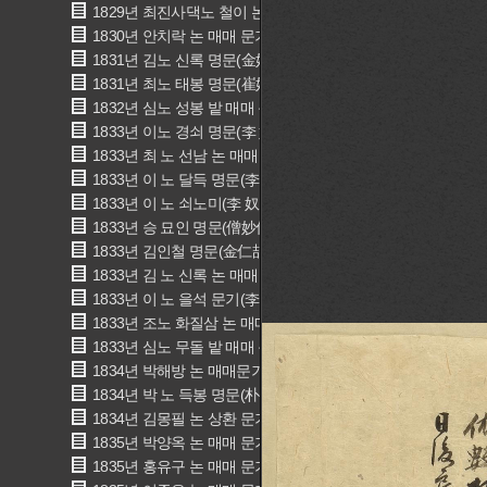
1829년 최진사댁노 철이 논 매매 문기(崔奴哲伊 畓賣買文記)
1830년 안치락 논 매매 문기(安致樂 畓賣買文記)
1831년 김노 신록 명문(金奴 申彔 明文)
1831년 최노 태봉 명문(崔奴 太奉 明文)
1832년 심노 성봉 밭 매매 문기(沈奴 星奉 田賣買文記)
1833년 이노 경쇠 명문(李 奴 京釗 明文)
1833년 최 노 선남 논 매매 문기(崔 奴 先男 畓賣買文記)
1833년 이 노 달득 명문(李 奴 達得 明文)
1833년 이 노 쇠노미(李 奴 金老味 明文)
1833년 승 묘인 명문(僧妙仁 明文)
1833년 김인철 명문(金仁喆 明文)
1833년 김 노 신록 논 매매 문기(金 奴 申彔 畓賣買文記)
1833년 이 노 을석 문기(李 奴 乙石 文記)
1833년 조노 화질삼 논 매매 문기(曺奴 花叱三 畓賣買文記)
1833년 심노 무돌 밭 매매 문기(沈奴 戊乭 田賣買文記)
1834년 박해방 논 매매문기(朴楷芳 畓賣買文記)
1834년 박 노 득봉 명문(朴 奴 得奉 明文)
1834년 김몽필 논 상환 문기(金夢弼 相換文記)
1835년 박양옥 논 매매 문기(朴兩玉 畓賣買文記)
1835년 홍유구 논 매매 문기(洪有九 畓賣買文記)