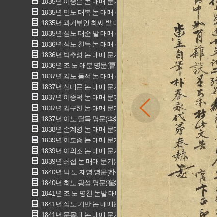
1835년 이종은 논 매매 문기(李種殷 畓賣買文記)
1835년 민노 대복 논 매매 문기(閔奴 大卜 畓賣買文記)
1835년 과거부인 최씨 밭 매매 문기(寡居夫人 崔氏 田賣買文記
1835년 심노 태순 밭 매매 문기(沈奴 太順 田賣買文記)
1836년 심노 천득 논 매매 문기(沈奴 千得 畓賣買文記)
1836년 박추성 논 매매 문기(朴秋成 畓賣買文記)
1836년 조 노 애분 명문(曺 奴 愛分 明文)
1837년 김노 돌석 논 매매 문기(金奴 乭石 畓賣買文記)
1837년 신대곤 논 매매 문기(申大坤 畓賣買文記)
1837년 이종덕 논 매매 문기(李種德 畓賣買文記)
1837년 김구한 논 매매 문기(金九漢 畓賣買文記)
1837년 이노 달득 명문(李奴達得 明文)
1838년 손계영 논 매매 문기(孫繼榮 畓賣買文記)
1839년 이도종 논 매매 문기(李道宗 畓賣買文記)
1839년 이의조 논 매매 문기(李義祚 畓賣買文記)
1839년 최섭 논 매매 문기(崔燮 畓賣買文記)
1840년 박 노 재명 명문(朴 奴 在明 明文)
1840년 최노 광섬 명문(崔奴 光暹 明文)
1841년 조 노 명천 논밭 매매 문기(曺 奴 命天 田畓賣買文記)
1841년 심노 기만 논 매매문기(沈奴 己萬 畓賣買文記)
1841년 문몽대 논 매매 문기(文夢大 畓賣買文記)