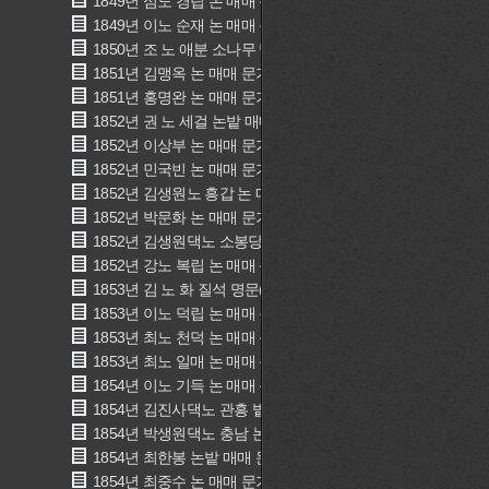
1849년 심노 경립 논 매매 문기(沈奴 庚立 畓賣買文記)
1849년 이노 순재 논 매매 문기(李奴順才 畓賣買文記)
1850년 조 노 애분 소나무 밭과 밭 매매 문기(曺 奴 愛分 田松
1851년 김맹옥 논 매매 문기(金孟玉 畓賣買文記)
1851년 홍명완 논 매매 문기(洪明完 畓賣買文記)
1852년 권 노 세걸 논밭 매매 문기(權 奴 世傑 田畓賣買文記)
1852년 이상부 논 매매 문기(李晉溥 畓賣買文記)
1852년 민국빈 논 매매 문기(閔國斌 畓賣買文記)
1852년 김생원노 흥갑 논 매매 문기(金奴興甲 畓賣買文記)
1852년 박문화 논 매매 문기(朴文華 畓賣買文記)
1852년 김생원댁노 소봉당검 논 매매 문기(金生員宅奴小封堂
1852년 강노 복립 논 매매 문기(姜奴卜立 畓賣買文記)
1853년 김 노 화 질석 명문(金奴花叱石 明文)
1853년 이노 덕립 논 매매 문기(李奴德立 畓賣買文記)
1853년 최노 천덕 논 매매 문기(崔奴千德 畓賣買文記)
1853년 최노 일매 논 매매 문기(崔奴日每 畓賣買文記)
1854년 이노 기득 논 매매 문기(李奴己得 畓賣買文記)
1854년 김진사댁노 관흥 밭 매매 문기(金奴官興 田賣買文記)
1854년 박생원댁노 충남 논 매매 문기(朴奴忠男 畓賣買文記)
1854년 최한봉 논밭 매매 문기(崔漢鳳 田畓賣買文記)
1854년 최중수 논 매매 문기(崔仲秀 畓賣買文記)