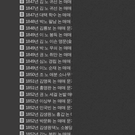
1847년 김 노 귀선 논 매매 문기(金 奴 貴先 畓賣買文記)
1847년 김 노 귀선 논 매매 문기(金 奴 貴先 畓賣買文記)
1847년 대택 학수 논 매매 문기(大宅 䳽守 畓賣買文記)
1848년 박노 팔남 논 매매 문기(朴奴 八男 畓賣買文記)
1848년 김룡보 논 매매 문기(金龍甫 畓賣買文記)
1849년 이 노 봉득 논 매매 문기(李 奴 奉得 畓賣買文記)
1849년 김 노 이손 명문(金 奴 伊孫 明文)
1849년 박 노 무쇠 논 매매 문기(朴 奴 戊釗 畓賣買文記)
1849년 권 노 취만 논 매매 문기(權 奴 就萬 畓賣買文記)
1849년 심노 경립 논 매매 문기(沈奴 庚立 畓賣買文記)
1849년 이노 순재 논 매매 문기(李奴順才 畓賣買文記)
1850년 조 노 애분 소나무 밭과 밭 매매 문기(曺 奴 愛分 田松
1851년 김맹옥 논 매매 문기(金孟玉 畓賣買文記)
1851년 홍명완 논 매매 문기(洪明完 畓賣買文記)
1852년 권 노 세걸 논밭 매매 문기(權 奴 世傑 田畓賣買文記)
1852년 이상부 논 매매 문기(李晉溥 畓賣買文記)
1852년 민국빈 논 매매 문기(閔國斌 畓賣買文記)
1852년 김생원노 흥갑 논 매매 문기(金奴興甲 畓賣買文記)
1852년 박문화 논 매매 문기(朴文華 畓賣買文記)
1852년 김생원댁노 소봉당검 논 매매 문기(金生員宅奴小封堂
1852년 강노 복립 논 매매 문기(姜奴卜立 畓賣買文記)