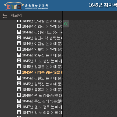
1844년 황노 임철 논·밭 매매 문기(黃奴 壬哲 田畓賣買文記)
1845년 김차
1844년 김노 상득 논밭 매매 문기(金奴尙得 田畓賣買文記)
1844년 김명숙 논 매매 문기(金明叔 畓賣買文記)
자료명
1844년 안처상 논 매매 문기(安處祥 畓賣買文記)
1844년 이갑삼 논 매매 문기(李甲三 畓賣買文記)
1844년 김생원댁노 웅재 논 매매 문기(金奴雄財 畓賣買文記)
1844년 김진사댁 성득 논 매매 문기(金奴盛得 畓賣買文記)
1844년 이갑삼 논 매매 문기
1845년 엄도항 논 매매 문기(嚴道恒 畓賣買文記)
1845년 변두집 논 매매 문기(邊斗集 畓賣買文記)
1845년 최 노 성산 논 매매 문기(崔 奴 成山 畓賣買文記)
1845년 김광률 논 매매 문기(金光律 畓賣買文記)
1845년 김차록 명문(金次彔 畓賣買文記)
1845년 김현오 논 매매 문기(金鉉五 畓賣買文記)
1845년 김학진 논 매매 문기(金學璡 畓賣買文記)
1845년 홍몽제 논 매매 문기(洪夢濟 畓賣買文記)
1846년 권 노 감불쇠(權 奴 加/口}{示+弗}釗)
1846년 홍노 길쇠 명문(洪奴 吉釗 明文)
1847년 권 노 정득 논 매매 문기(權 奴 丁得 畓賣買文記)
1847년 김 노 희득 논 매매 문기(金 奴 喜得 畓賣買文記)