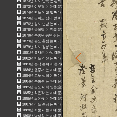
1873년 최노 만복 논 환퇴 문기(崔奴 萬卜 畓還退文記)
1873년 이부경 논 매매 문기(李附卿 畓賣買文記)
1874년 황노 임철 밭 매매 문기(黃奴 壬哲 田賣買文記)
1874년 김희모 집터·밭 매매 문기(金喜模 家垈·田 賣買文記)
1876년 김노 순남 논 매매 문기(金奴順男 畓賣買文記)
1878년 송화택 논 환퇴 문기(宋化澤 畓還退文記)
1878년 송흠원·송택수 논 환퇴 문기(宋欽元, 宋宅洙 文記)
1879년 윤노 춘섬 논 매매 문기(尹奴 春剡 畓賣買文記)
1879년 최노 길봉 논 매매 문기(崔奴 吉奉 畓賣買文記)
1881년 홍재준 논·밭 매매 문기(洪在濬 田·畓賣買文記)
1882년 박노 정산 논 매매 문기(朴奴 丁山 畓賣買文記)
1883년 큰댁 논 매매 문기(大宅 畓賣買文記)
1884년 권중서 논 매매 문기(權仲西 畓賣買文記)
1884년 고노 삼덕 논 매매 문기(高奴 三德 畓賣買文記)
1884년 송화수 논 매매 문기(송화수 畓賣買文記)
1885년 김노 대복 명문(金奴大福 明文)
1885년 최윤각 논 매매 문기(崔潤珏 畓賣買文記)
1885년 최돈규 논 매매 문기(崔燉奎 畓賣買文記)
1887년 이노 순남 논 매매 문기(李奴 順男 畓賣買文記)
1888년 최문쇠 논 매매 문기(崔門釗 畓賣買文記)
1890년 남성희 논 매매 문기(南星熙 畓賣買文記)