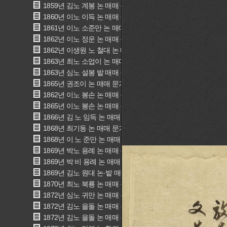
1859년 김노 계봉 논 매매 문기(金奴 癸奉 畓賣買文記)
1860년 이노 이득 논 매매 문기(李奴己得 畓賣買文記)
1861년 이노 소준만 논 매매 문기(李奴俊萬 畓賣買文記)
1862년 이노 정운 논 매매 문기(李奴 丁云 畓賣買文記)
1862년 이생원 노 철대 논 매매 문기(李生員 奴 鐵大 畓賣買文
1863년 최노 소업이 논 매매 문기(崔奴 小業伊 畓賣買文記)
1863년 심노 설봉 밭 매매 문기(沈奴雪奉 田賣買文記)
1865년 권조이 논 매매 문기(權召史 畓賣買文記)
1862년 이노 봉손 논 매매 문기(李奴 捧孫 畓賣買文記)
1865년 이노 봉손 논 매매 문기(李奴 捧孫 畓賣買文記)
1866년 김 노 임득 논 매매 문기(金 奴 壬得 畓賣買文記)
1868년 최기동 논 매매 문기(崔己同 畓賣買文記)
1868년 이 노 준만 논 매매 문기(李 奴 俊萬 畓賣買文記)
1869년 박노 용례 논 매매 문기(朴奴 龍禮 畓賣買文記)
1869년 박 비 용례 논 매매 문기(朴 婢 用禮 畓賣買文記)
1869년 김노 원대 논·밭 매매 문기(金奴 元大 田畓賣買文記)
1870년 최노 북룡 논 매매 문기(崔奴 北龍 畓賣買文記)
1872년 심노 귀만 논 매매 문기(沈奴 貴萬 畓賣買文記)
1872년 김노 을돌 논 매매 문기(金奴 乙乭 畓賣買文記)
1872년 김노 을돌 논 매매 문기(金奴乙乭 畓賣買文記)