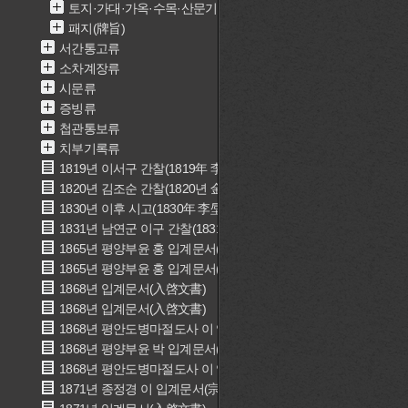
토지·가대·가옥·수목·산문기(土地·家垈·家屋·樹木·山文記)
패지(牌旨)
서간통고류
소차계장류
시문류
증빙류
첩관통보류
치부기록류
1819년 이서구 간찰(1819年 李書九 簡礼)
1820년 김조순 간찰(1820년 金祖淳 簡礼)
1830년 이후 시고(1830年 李垕 詩稿)
1831년 남연군 이구 간찰(1831年 南延君 李球 簡礼)
1865년 평양부윤 홍 입계문서(평양부윤 洪 入啓文書)
1865년 평양부윤 홍 입계문서(평양부윤 洪 入啓文書)
1868년 입계문서(入啓文書)
1868년 입계문서(入啓文書)
1868년 평안도병마절도사 이 입계문서(평안도병마절도사 李 入啓
1868년 평양부윤 박 입계문서(평양부윤 朴 入啓文書)
1868년 평안도병마절도사 이 입계문서(평안도병마절도사 李 入啓
1871년 종정경 이 입계문서(宗正卿 李 入啓文書)