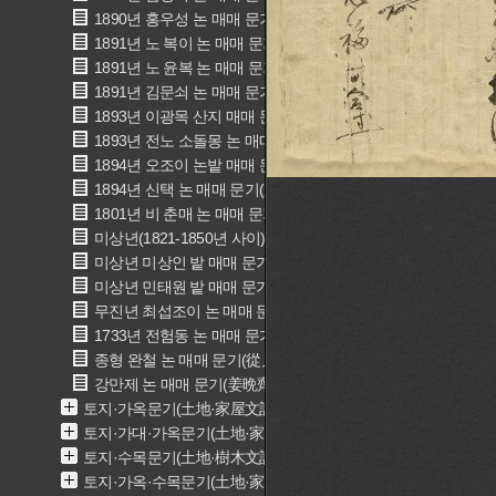
1890년 홍우성 논 매매 문기(洪禹成 畓賣買文記)
1891년 노 복이 논 매매 문기(奴福伊 畓賣買文記)
1891년 노 윤복 논 매매 문기(奴允福 畓賣買文記)
1891년 김문쇠 논 매매 문기(金文釗 畓賣買文記)
1893년 이광목 산지 매매 문기(李光穆 山地賣買文記)
1893년 전노 소돌몽 논 매매 문기(全奴 小乭夢 畓賣買文記)
1894년 오조이 논밭 매매 문기(吳召史 田畓賣買文記)
1894년 신택 논 매매 문기(新宅 畓賣買文記)
1801년 비 춘매 논 매매 문기(婢 春梅 畓賣買文記)
미상년(1821-1850년 사이) 김흥운 토지매매문기(金興雲 土地
미상년 미상인 밭 매매 문기(田賣買文記)
미상년 민태원 밭 매매 문기(閔泰元 田賣買文記)
무진년 최섭조이 논 매매 문기(崔涉 畓賣買文記)
1733년 전험동 논 매매 문기(全驗同 畓賣買文記)
종형 완철 논 매매 문기(從兄完喆 明文)
강만제 논 매매 문기(姜晩齊 明文)
토지·가옥문기(土地·家屋文記)
토지·가대·가옥문기(土地·家垈·家屋文記)
토지·수목문기(土地·樹木文記)
토지·가옥·수목문기(土地·家屋·樹木文記)