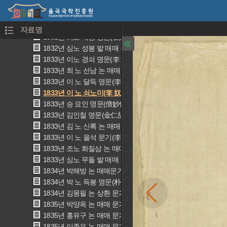
1829년 최진사댁노 철이 논 매매 문기(崔奴哲伊 畓賣買文記)
1830년 안치락 논 매매 문기(安致樂 畓賣買文記)
1831년 김노 신록 명문(金奴 申彔 明文)
자료명
1831년 최노 태봉 명문(崔奴 太奉 明文)
1832년 심노 성봉 밭 매매 문기(沈奴 星奉 田賣買文記)
1833년 이노 경쇠 명문(李 奴 京釗 明文)
1833년 최 노 선남 논 매매 문기(崔 奴 先男 畓賣買文記)
1833년 이 노 달득 명문(李 奴 達得 明文)
1833년 이 노 쇠노미(李 奴 金老味 明文)
1833년 승 묘인 명문(僧妙仁 明文)
1833년 김인철 명문(金仁喆 明文)
1833년 김 노 신록 논 매매 문기(金 奴 申彔 畓賣買文記)
1833년 이 노 을석 문기(李 奴 乙石 文記)
1833년 조노 화질삼 논 매매 문기(曺奴 花叱三 畓賣買文記)
1833년 심노 무돌 밭 매매 문기(沈奴 戊乭 田賣買文記)
1834년 박해방 논 매매문기(朴楷芳 畓賣買文記)
1834년 박 노 득봉 명문(朴 奴 得奉 明文)
1834년 김몽필 논 상환 문기(金夢弼 相換文記)
1835년 박양옥 논 매매 문기(朴兩玉 畓賣買文記)
1835년 홍유구 논 매매 문기(洪有九 畓賣買文記)
1835년 이종은 논 매매 문기(李種殷 畓賣買文記)