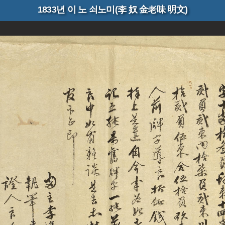
1833년 이 노 쇠노미(李 奴 金老味 明文)