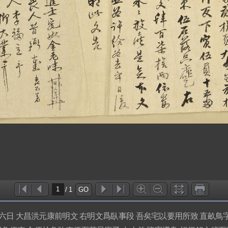
)
/
1
GO
 大昌洪元康前明文 右明文爲臥事段 吾矣宅以要用所致 直畝鳥字