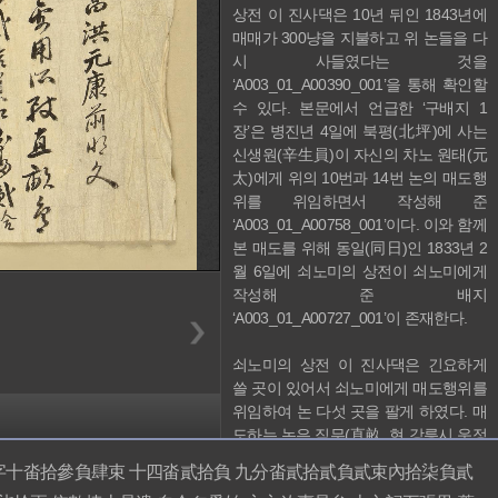
상전 이 진사댁은 10년 뒤인 1843년에 
매매가 300냥을 지불하고 위 논들을 다
시 사들였다는 것을 
‘A003_01_A00390_001’을 통해 확인할 
수 있다. 본문에서 언급한 ‘구배지 1
장’은 병진년 4일에 북평(北坪)에 사는 
신생원(辛生員)이 자신의 차노 원태(元
太)에게 위의 10번과 14번 논의 매도행
위를 위임하면서 작성해 준 
‘A003_01_A00758_001’이다. 이와 함께 
본 매도를 위해 동일(同日)인 1833년 2
월 6일에 쇠노미의 상전이 쇠노미에게 
작성해 준 배지 
‘A003_01_A00727_001’이 존재한다. 

쇠노미의 상전 이 진사댁은 긴요하게 
쓸 곳이 있어서 쇠노미에게 매도행위를 
위임하여 논 다섯 곳을 팔게 하였다. 매
도하는 논은 직무(直畝, 현 강릉시 운정
동 海雲亭 앞 들판)에 있는 조자(鳥字) 
十畓拾參負肆束 十四畓貳拾負 九分畓貳拾貳負貳束內拾柒負貳
자호의 10번 13짐4뭇, 14번 20짐, 9분