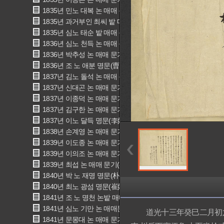
1835년 민노 대복 논 매매 문기(閔奴 大卜 畓賣買文記)
1835년 과거부인 최씨 밭 매매 문기(寡居夫人 崔氏 田賣買文記
1835년 심노 태순 밭 매매 문기(沈奴 太順 田賣買文記)
1836년 심노 천득 논 매매 문기(沈奴 千得 畓賣買文記)
1836년 박추성 논 매매 문기(朴秋成 畓賣買文記)
1836년 조 노 애분 명문(曺 奴 愛分 明文)
1837년 김노 돌석 논 매매 문기(金奴 乭石 畓賣買文記)
1837년 신대곤 논 매매 문기(申大坤 畓賣買文記)
1837년 이종덕 논 매매 문기(李種德 畓賣買文記)
1837년 김구한 논 매매 문기(金九漢 畓賣買文記)
1837년 이노 달득 명문(李奴達得 明文)
1838년 손계영 논 매매 문기(孫繼榮 畓賣買文記)
1839년 이도종 논 매매 문기(李道宗 畓賣買文記)
1839년 이의조 논 매매 문기(李義祚 畓賣買文記)
1839년 최섭 논 매매 문기(崔燮 畓賣買文記)
1840년 박 노 재명 명문(朴 奴 在明 明文)
1840년 최노 광섬 명문(崔奴 光暹 明文)
1841년 조 노 명천 논밭 매매 문기(曺 奴 命天 田畓賣買文記)
1841년 심노 기만 논 매매문기(沈奴 己萬 畓賣買文記)
道光十三年癸巳二月初六日
1841년 문몽대 논 매매 문기(文夢大 畓賣買文記)