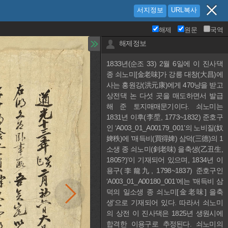
서지정보
URL복사
해제
원문
국역
해제정보
1833년(순조 33) 2월 6일에 이 진사댁 
종 쇠노미[金老味]가 강릉 대창(大昌)에 
사는 홍원강(洪元康)에게 470냥을 받고 
상전댁 논 다섯 곳을 매도하면서 발급
해 준 토지매매문기이다. 쇠노미는 
1831년 이후(李垕, 1773~1832) 준호구
인 ‘A003_01_A00179_001’의 노비질(奴
婢秩)에 ‘매득비(買得婢) 삼덕(三德)의 1
소생 종 쇠노미(釗老味) 을축생(乙丑生, 
1805?)’이 기재되어 있으며, 1834년 이
용구(李龍九, 1798~1837) 준호구인 
‘A003_01_A00180_001’에는 ‘매득비 삼
덕의 일소생 종 쇠노미[金老味] 을축
생’으로 기재되어 있다. 따라서 쇠노미
의 상전 이 진사댁은 1825년 생원시에 
합격한 이용구로 추정된다. 쇠노미의 