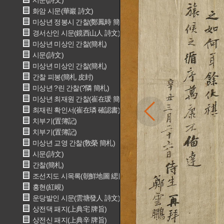
시문(詩文)
화암 시문(華巖 詩文)
미상년 정봉시 간찰(鄭鳳時 簡札)
경서산인 시문(鏡西山人 詩文)
미상년 미상인 간찰(簡札)
시문(詩文)
미상년 미상인 간찰(簡札)
간찰 피봉(簡札 皮封)
미상년 ?린 간찰(?隣 簡札)
미상년 최재원 간찰(崔在瑗 簡札)
최재린 확인서(崔在璘 確認書)
치부기(置簿記)
치부기(置簿記)
미상년 교영 간찰(敎榮 簡札)
시문(詩文)
간찰(簡札)
조선지도 시목록(朝鮮地圖 緦目錄)
홍현(紅峴)
운당발인 시문(雲塘發人 詩文)
상전댁 패지(上典宅 牌旨)
상전신 패지(上典辛 牌旨)