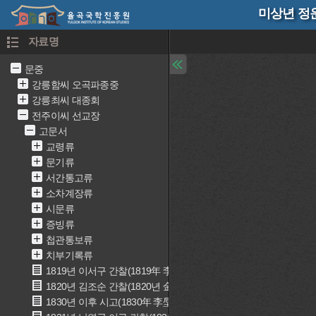
미상년 정
자료명
문중
강릉함씨 오곡파종중
강릉최씨 대종회
전주이씨 선교장
고문서
교령류
문기류
서간통고류
소차계장류
시문류
증빙류
첩관통보류
치부기록류
1819년 이서구 간찰(1819年 李書九 簡礼)
1820년 김조순 간찰(1820년 金祖淳 簡礼)
1830년 이후 시고(1830年 李垕 詩稿)