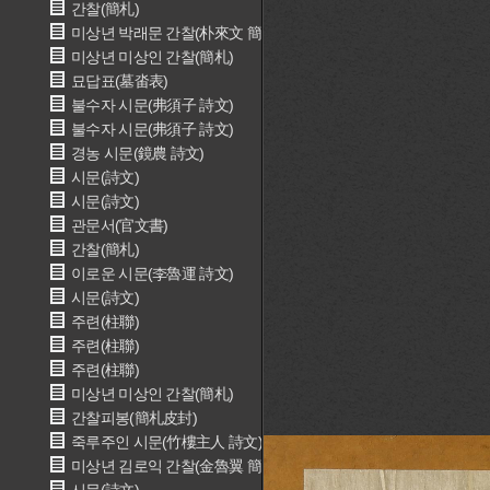
간찰(簡札)
미상년 박래문 간찰(朴來文 簡札)
미상년 미상인 간찰(簡札)
묘답표(墓畓表)
불수자 시문(弗須子 詩文)
불수자 시문(弗須子 詩文)
경농 시문(鏡農 詩文)
시문(詩文)
시문(詩文)
관문서(官文書)
간찰(簡札)
이로운 시문(李魯運 詩文)
시문(詩文)
주련(柱聯)
주련(柱聯)
주련(柱聯)
미상년 미상인 간찰(簡札)
간찰피봉(簡札皮封)
죽루주인 시문(竹樓主人 詩文)
미상년 김로익 간찰(金魯翼 簡札)