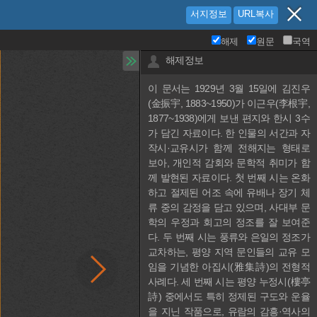
서지정보
URL복사
해제
원문
국역
해제정보
이 문서는 1929년 3월 15일에 김진우
(金振宇, 1883~1950)가 이근우(李根宇, 
1877~1938)에게 보낸 편지와 한시 3수
가 담긴 자료이다. 한 인물의 서간과 자
작시·교유시가 함께 전해지는 형태로 
보아, 개인적 감회와 문학적 취미가 함
께 발현된 자료이다. 첫 번째 시는 온화
하고 절제된 어조 속에 유배나 장기 체
류 중의 감정을 담고 있으며, 사대부 문
학의 우정과 회고의 정조를 잘 보여준
다. 두 번째 시는 풍류와 은일의 정조가 
교차하는, 평양 지역 문인들의 교유 모
임을 기념한 아집시(雅集詩)의 전형적 
사례다. 세 번째 시는 평양 누정시(樓亭
詩) 중에서도 특히 정제된 구도와 운율
을 지닌 작품으로, 유람의 감흥·역사의 