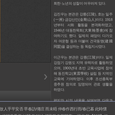
회한·노년의 성찰이 어우러져 있다. 

김진우는 본관은 강릉(江陵), 호는 일주
(一洲)·금강산인(金剛山人)이다. 1918
년부터 서화 활동을 본격화하였고, 
1946년 대동한묵회(大東翰墨會)에 참
여하기도 했다. 일제의 패망이 다가오
자 여운형 등과 더불어 건국동맹(建國
同盟)을 결성하는 등 독립지사였다. 

이근우는 본관은 강릉(江陵)이다. 일제
강점기 강원도 지역 유력자로 활동하였
으며, 1900년대 초반 교육사업에 참여
해 동진학교(東震學校) 설립 등 지역민 
교육에 기여하였다. 이후 조선총독부 
중추원 참의로 임명되어 관료 생활을 
하였다.

편지와 시의 내용을 살펴보면 다음과 
같다. 편지의 서두에서 막혀 지낸 지 오
 故人乎平安否 早春訪/僊庄 而未晤 仲春作西行而/春已暮 此時懷
래되었는데, 그대는 평안한지 안부를 