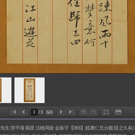
/
3
GO
生 啓平壤 鷄里 法橋局留 金振宇【068】鏡農仁兄台鑑 阻之久矣/