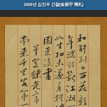
1929년 김진우 간찰(金振宇 簡札)