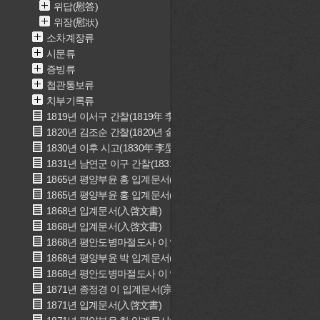
위답(慰答)
위장(慰狀)
소차계장류
시문류
증빙류
첩관통보류
치부기록류
1819년 이서구 간찰(1819年 李書九 簡礼)
1820년 김조순 간찰(1820년 金祖淳 簡礼)
1830년 이후 시고(1830年 李垕 詩稿)
1831년 남연군 이구 간찰(1831年 南延君 李球 簡礼)
1865년 평양부윤 홍 입계문서(평양부윤 洪 入啓文書)
1865년 평양부윤 홍 입계문서(평양부윤 洪 入啓文書)
1868년 입계문서(入啓文書)
1868년 입계문서(入啓文書)
1868년 평안도병마절도사 이 입계문서(평안도병마절도사 李 入啓
1868년 평양부윤 박 입계문서(평양부윤 朴 入啓文書)
1868년 평안도병마절도사 이 입계문서(평안도병마절도사 李 入啓
1871년 종정경 이 입계문서(宗正卿 李 入啓文書)
1871년 입계문서(入啓文書)