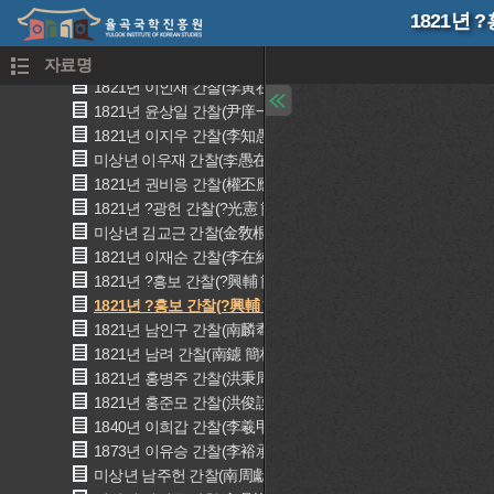
1821년 허속 간찰(許㬘 簡札)
1821년 
1821년 ?좌원 간찰(?左源 簡札)
1821년 한선유 간찰(韓善裕 簡札)
자료명
1821년 이인재 간찰(李寅在 簡札)
1821년 윤상일 간찰(尹庠一 簡札)
1821년 이지우 간찰(李知愚 簡札)
미상년 이우재 간찰(李愚在 簡札)
1821년 권비응 간찰(權丕應 簡札)
1821년 ?광헌 간찰(?光憲 簡札)
미상년 김교근 간찰(金敎根 簡札)
1821년 이재순 간찰(李在純 簡札)
1821년 ?흥보 간찰(?興輔 簡札)
1821년 ?흥보 간찰(?興輔 簡札)
1821년 남인구 간찰(南麟耈 簡札)
1821년 남려 간찰(南鑢 簡札)
1821년 홍병주 간찰(洪秉周 簡札)
1821년 홍준모 간찰(洪俊謨 簡札)
1840년 이희갑 간찰(李羲甲 簡札)
1873년 이유승 간찰(李裕承 簡札)
미상년 남주헌 간찰(南周獻 簡札)