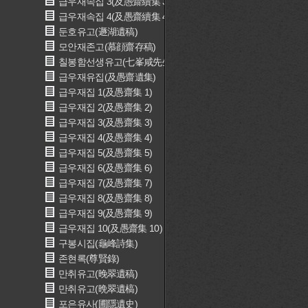
급우재속집 3(及愚齋續集 3)
급우재속집 4(及愚齋續集 4)
둔호유고(遯湖遺稿)
모안재존고(慕顔齋存稿)
칠봉함선생유고(七峯咸先生遺稿)
급우재유집(及愚齋遺集)
급우재집 1(及愚齋集 1)
급우재집 2(及愚齋集 2)
급우재집 3(及愚齋集 3)
급우재집 4(及愚齋集 4)
급우재집 5(及愚齋集 5)
급우재집 6(及愚齋集 6)
급우재집 7(及愚齋集 7)
급우재집 8(及愚齋集 8)
급우재집 9(及愚齋集 9)
급우재집 10(及愚齋集 10)
구봉시집(龜峰詩集)
존현록(尊賢錄)
만취유고(晚翠遺稿)
만취유고(晩翠遺槁)
포은유사(圃隱遺史)