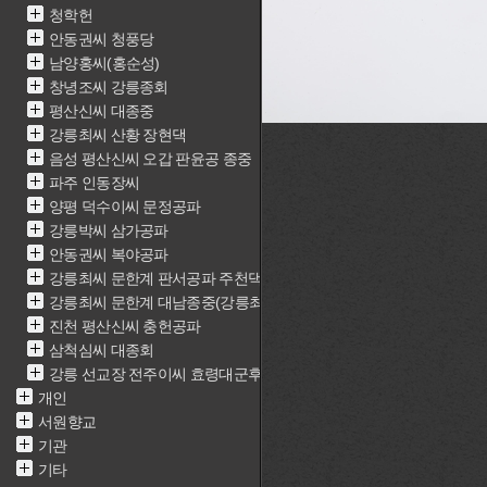
청학헌
안동권씨 청풍당
남양홍씨(홍순성)
창녕조씨 강릉종회
평산신씨 대종중
강릉최씨 산황 장현댁
음성 평산신씨 오갑 판윤공 종중
파주 인동장씨
양평 덕수이씨 문정공파
강릉박씨 삼가공파
안동권씨 복야공파
강릉최씨 문한계 판서공파 주천댁(최근중)
강릉최씨 문한계 대남종중(강릉최씨 문한계 재실)
진천 평산신씨 충헌공파
삼척심씨 대종회
강릉 선교장 전주이씨 효령대군후손가
개인
서원향교
기관
기타