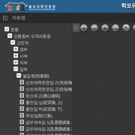
학포유
자료명
문중
강릉함씨 오곡파종중
고전적
경부
사부
자부
집부
별집류(別集類)
선조매죽헌문집 건(先祖梅竹軒文集 乾)
선조매죽헌문집 곤(先祖梅竹軒文集 坤)
둔산유고(遯山遺稿)
홍전집 상(葒田集 上)
홍전집 하(葒田集 下)
추강집(秋江集)
급우재속집 1(及愚齋續集 1)
급우재속집 2(及愚齋續集 2)