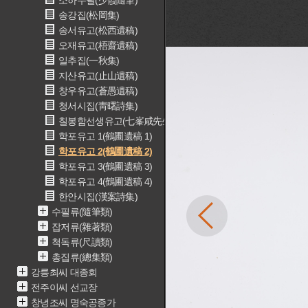
소하수필(少霞隨筆)
송강집(松岡集)
송서유고(松西遺稿)
오재유고(梧齋遺稿)
일추집(一秋集)
지산유고(止山遺稿)
창우유고(蒼愚遺稿)
청서시집(靑曙詩集)
칠봉함선생유고(七峯咸先生遺稿)
학포유고 1(鶴圃遺稿 1)
학포유고 2(鶴圃遺稿 2)
학포유고 3(鶴圃遺稿 3)
학포유고 4(鶴圃遺稿 4)
한안시집(漢案詩集)
수필류(隨筆類)
잡저류(雜著類)
척독류(尺讀類)
총집류(總集類)
강릉최씨 대종회
전주이씨 선교장
창녕조씨 명숙공종가