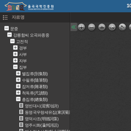
1
자료명
문중
강릉함씨 오곡파종중
고전적
경부
사부
자부
집부
별집류(別集類)
수필류(隨筆類)
잡저류(雜著類)
척독류(尺讀類)
총집류(總集類)
영빈대시(迎賓坮詩)
동명국우량세유집(東溟菊雨兩世遺集)
명덕사조(明德詞藻)
영주시화(瀛州詩話)