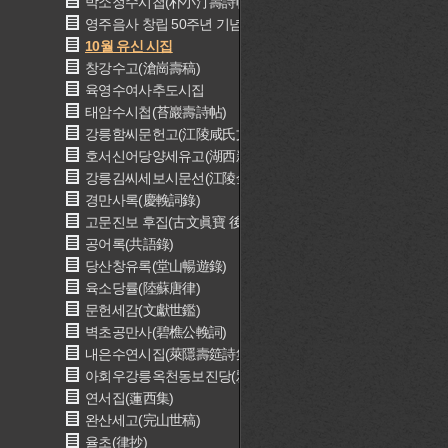
박소정수시첩(朴小汀壽詩帖)
영주음사 창립 50주년 기념 한시집(瀛洲吟社 創立 50周年 記念
10월 유신 시집
창강수고(滄崗壽稿)
육영수여사추도시집
태암수시첩(苔巖壽詩帖)
강릉함씨문헌고(江陵咸氏文獻考)
호서신어당양세유고(湖西新魚堂兩世遺稿)
강릉김씨세보시문선(江陵金氏世譜詩文選)
경만사록(慶輓詞錄)
고문진보 후집(古文眞寶 後集)
공어록(共語錄)
당산창유록(堂山暢遊錄)
육소당률(陸蘇唐律)
문헌세감(文獻世鑑)
벽초공만사(碧樵公輓詞)
내은수연시집(萊隱壽筵詩集)
아회우강릉옥천동보진당(雅會于江陵玉川洞葆眞堂)
연서집(蓮西集)
완산세고(完山世稿)
율초(律抄)