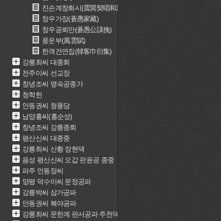
진손계창화시(震巽契唱和詩)
창우가장(蒼愚家藏)
창우공뢰만(蒼愚公誄挽)
풍운부(風雲賦)
한객건연집(韓客巾衍集)
강릉최씨 대종회
전주이씨 선교장
창녕조씨 명숙공종가
청학헌
안동권씨 청풍당
남양홍씨(홍순성)
창녕조씨 강릉종회
평산신씨 대종중
강릉최씨 산황 장현댁
음성 평산신씨 오갑 판윤공 종중
파주 인동장씨
양평 덕수이씨 문정공파
강릉박씨 삼가공파
안동권씨 복야공파
강릉최씨 문한계 판서공파 주천댁(최근중)