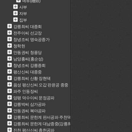
예류(禮類)
사부
자부
집부
강릉최씨 대종회
전주이씨 선교장
창녕조씨 명숙공종가
청학헌
안동권씨 청풍당
남양홍씨(홍순성)
창녕조씨 강릉종회
평산신씨 대종중
강릉최씨 산황 장현댁
음성 평산신씨 오갑 판윤공 종중
파주 인동장씨
양평 덕수이씨 문정공파
강릉박씨 삼가공파
안동권씨 복야공파
강릉최씨 문한계 판서공파 주천댁(최근중)
강릉최씨 문한계 대남종중(강릉최씨 문한계 재실)
진천 평산신씨 충헌공파