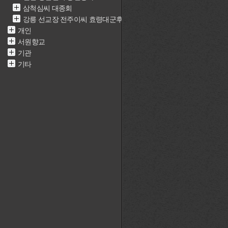
삼척심씨 대종회
강릉 선교장 전주이씨 효령대군후손가
개인
서원향교
기관
기타