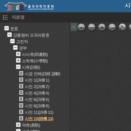
시
자료명
문중
강릉함씨 오곡파종중
고전적
경부
사서류(四書類)
소학류(小學類)
시류(詩類)
시경 언해(詩經 諺解)
시전 1(詩傳 1)
시전 2(詩傳 2)
시전 4(詩傳 4)
시전 6(詩傳 6)
시전 8(詩傳 8)
시전 11(詩傳 11)
시전 13(詩傳 13)
역류(易類)