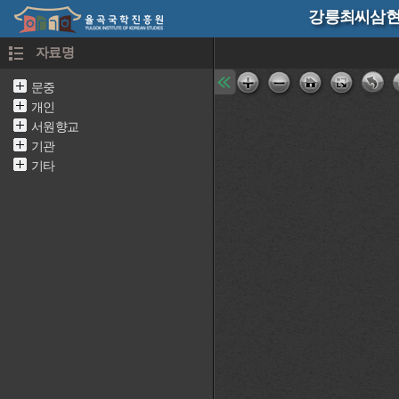
강릉최씨삼현
자료명
문중
개인
서원향교
기관
기타