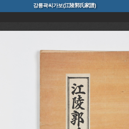
강릉곽씨가보(江陵郭氏家譜)