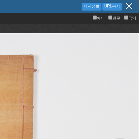
서지정보
URL복사
해제
원문
국역