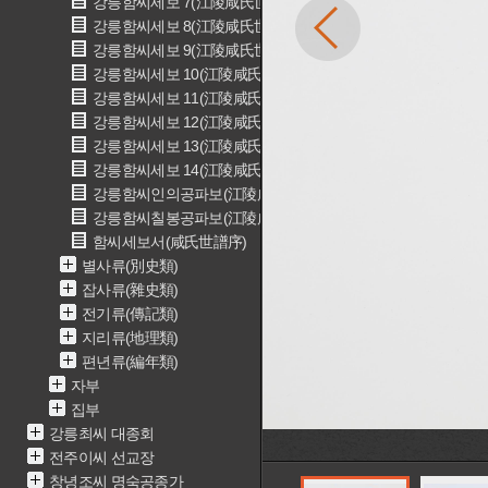
강릉함씨세보 7(江陵咸氏世譜 7)
강릉함씨세보 8(江陵咸氏世譜 8)
강릉함씨세보 9(江陵咸氏世譜 9)
강릉함씨세보 10(江陵咸氏世譜 10)
강릉함씨세보 11(江陵咸氏世譜 11)
강릉함씨세보 12(江陵咸氏世譜 12)
강릉함씨세보 13(江陵咸氏世譜 13)
강릉함씨세보 14(江陵咸氏世譜 14)
강릉함씨인의공파보(江陵咸氏引儀公派譜)
강릉함씨칠봉공파보(江陵咸氏七峰公派譜)
함씨세보서(咸氏世譜序)
별사류(別史類)
잡사류(雜史類)
전기류(傳記類)
지리류(地理類)
편년류(編年類)
자부
집부
강릉최씨 대종회
전주이씨 선교장
창녕조씨 명숙공종가