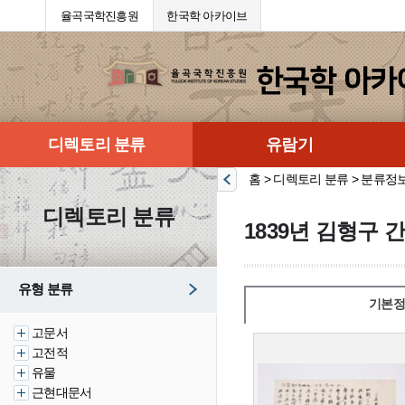
율곡국학진흥원
한국학 아카이브
디렉토리 분류
유람기
홈 > 디렉토리 분류 > 분류정
디렉토리 분류
1839년 김형구 
유형 분류
기본정
고문서
고전적
유물
근현대문서