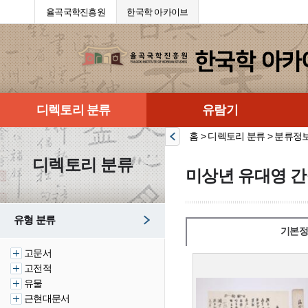
율곡국학진흥원
한국학 아카이브
디렉토리 분류
유람기
홈 > 디렉토리 분류 > 분류정
디렉토리 분류
미상년 유대영 간
유형 분류
기본정
고문서
고전적
유물
근현대문서