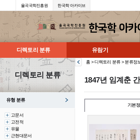
율곡국학진흥원
한국학 아카이브
디렉토리 분류
유람기
홈 > 디렉토리 분류 > 분류정
디렉토리 분류
1847년 임계춘 
유형 분류
기본정
고문서
고전적
유물
근현대문서