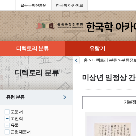
율곡국학진흥원
한국학 아카이브
디렉토리 분류
유람기
홈 > 디렉토리 분류 > 분류정
디렉토리 분류
미상년 임정상 간
유형 분류
기본정
고문서
고전적
유물
근현대문서