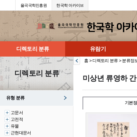
율곡국학진흥원
한국학 아카이브
디렉토리 분류
유람기
홈 > 디렉토리 분류 > 분류정
디렉토리 분류
미상년 류영하 간
유형 분류
기본정
고문서
고전적
유물
근현대문서