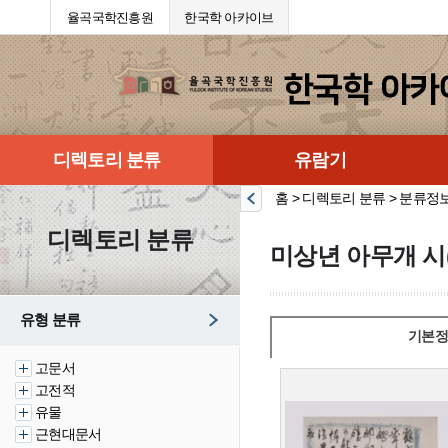
율곡국학진흥원
한국학 아카이브
디렉토리 분류
유람기
홈 > 디렉토리 분류 > 분류정
디렉토리 분류
미상년 아무개 시
유형 분류
기본정
고문서
고전적
유물
근현대문서