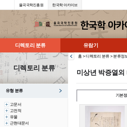
율곡국학진흥원
한국학 아카이브
디렉토리 분류
유람기
홈 > 디렉토리 분류 > 분류정
디렉토리 분류
미상년 박증열외 
유형 분류
기본정
고문서
고전적
유물
근현대문서