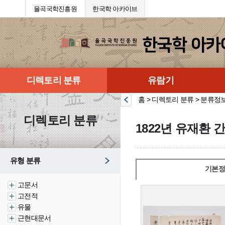
율곡국학진흥원
한국학 아카이브
디렉토리 분류
유람기
홈 > 디렉토리 분류 > 분류정
디렉토리 분류
1822년 유재환 
유형 분류
기본정
고문서
고전적
유물
근현대문서