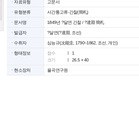
ㆍ자료유형
고문서
ㆍ유형분류
서간통고류-간찰(簡札)
ㆍ문서명
1849년 ?달연 간찰 / ?達淵 簡札
ㆍ발급자
?달연(?達淵, 조선)
ㆍ수취자
심능규(沈能圭, 1790~1862, 조선, 개인)
ㆍ형태정보
점수
1
크기
26.5 × 40
ㆍ현소장처
율곡연구원