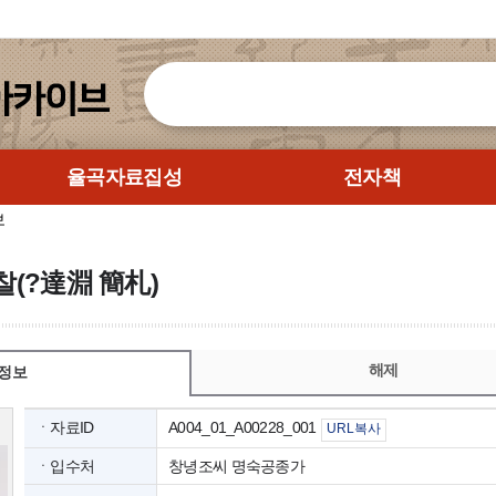
율곡자료집성
전자책
보
찰(?達淵 簡札)
해제
정보
ㆍ자료ID
A004_01_A00228_001
URL복사
ㆍ입수처
창녕조씨 명숙공종가