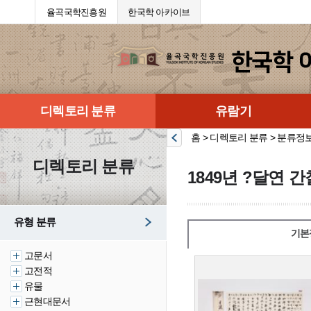
율곡국학진흥원
한국학 아카이브
디렉토리 분류
유람기
홈 > 디렉토리 분류 > 분류정
디렉토리 분류
1849년 ?달연 간
유형 분류
기본
고문서
고전적
유물
근현대문서