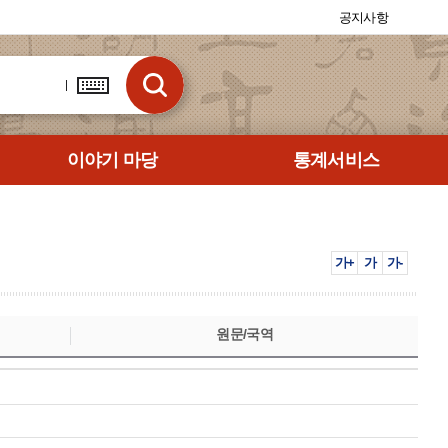
공지사항
이야기 마당
통계서비스
가+
가
가-
원문/국역