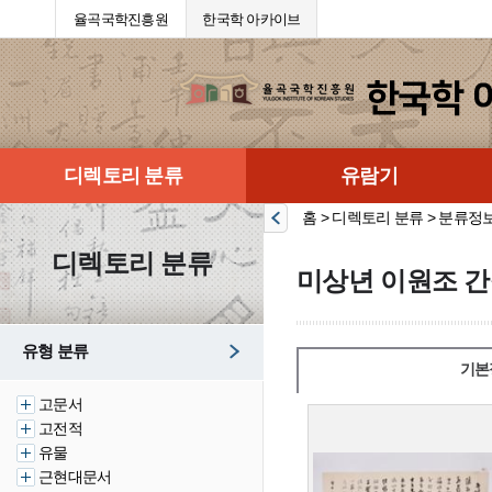
율곡국학진흥원
한국학 아카이브
디렉토리 분류
유람기
홈 > 디렉토리 분류 > 분류정
디렉토리 분류
미상년 이원조 간
유형 분류
기본
고문서
고전적
유물
근현대문서