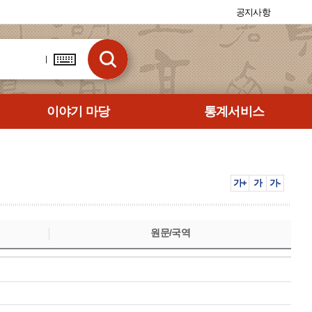
공지사항
이야기 마당
통계서비스
가+
가
가-
원문/국역