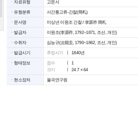
ㆍ자료유형
고문서
ㆍ유형분류
서간통고류-간찰(簡札)
ㆍ문서명
미상년 이원조 간찰 / 李源祚 簡札
ㆍ발급자
이원조(李源祚, 1792~1871, 조선, 개인)
ㆍ수취자
심능규(沈能圭, 1790~1862, 조선, 개인)
ㆍ발급시기
추정시기
1840년
ㆍ형태정보
점수
1
크기
24.7 × 64
ㆍ현소장처
율곡연구원