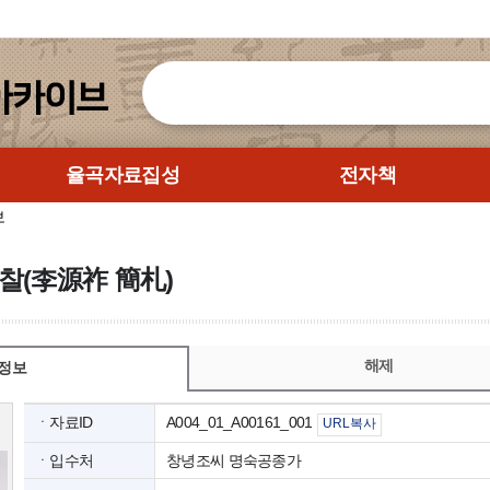
율곡자료집성
전자책
보
찰(李源祚 簡札)
해제
정보
ㆍ자료ID
A004_01_A00161_001
URL복사
ㆍ입수처
창녕조씨 명숙공종가