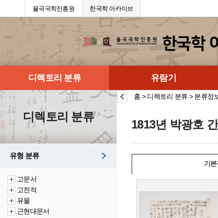
율곡국학진흥원
한국학 아카이브
디렉토리 분류
유람기
홈 > 디렉토리 분류 > 분류정
디렉토리 분류
1813년 박광호 
유형 분류
기본
고문서
고전적
유물
근현대문서