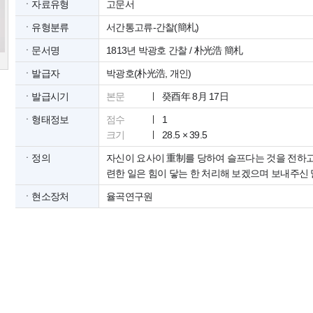
ㆍ자료유형
고문서
ㆍ유형분류
서간통고류-간찰(簡札)
ㆍ문서명
1813년 박광호 간찰 / 朴光浩 簡札
ㆍ발급자
박광호(朴光浩, 개인)
ㆍ발급시기
본문
癸酉年 8月 17日
ㆍ형태정보
점수
1
크기
28.5 × 39.5
ㆍ정의
자신이 요사이 重制를 당하여 슬프다는 것을 전하고
련한 일은 힘이 닿는 한 처리해 보겠으며 보내주신 
ㆍ현소장처
율곡연구원