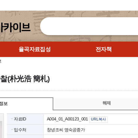
율곡자료집성
전자책
보
간찰(朴光浩 簡札)
해제
정보
ㆍ자료ID
A004_01_A00123_001
URL복사
ㆍ입수처
창녕조씨 명숙공종가