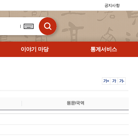
공지사항
이야기 마당
통계서비스
가+
가
가-
원문/국역