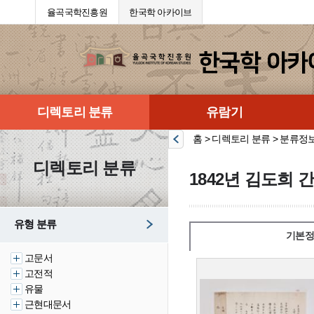
율곡국학진흥원
한국학 아카이브
디렉토리 분류
유람기
홈 > 디렉토리 분류 > 분류정
디렉토리 분류
1842년 김도희 
유형 분류
기본정
고문서
고전적
유물
근현대문서