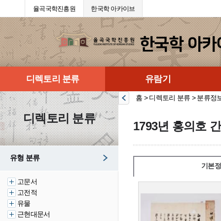
율곡국학진흥원
한국학 아카이브
디렉토리 분류
유람기
홈 > 디렉토리 분류 > 분류정
디렉토리 분류
1793년 홍의호 
유형 분류
기본정
고문서
고전적
유물
근현대문서