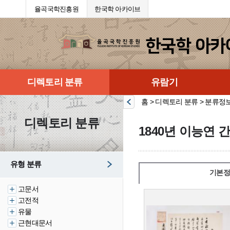
율곡국학진흥원
한국학 아카이브
디렉토리 분류
유람기
홈 > 디렉토리 분류 > 분류정
디렉토리 분류
1840년 이능연 
유형 분류
기본정
고문서
고전적
유물
근현대문서