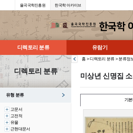
율곡국학진흥원
한국학 아카이브
디렉토리 분류
유람기
홈 > 디렉토리 분류 > 분류정
디렉토리 분류
미상년 신명집 소
유형 분류
기본
고문서
고전적
유물
근현대문서