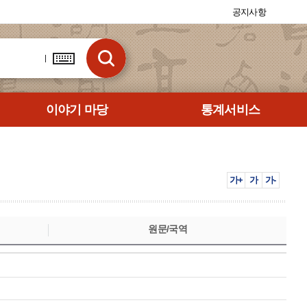
공지사항
이야기 마당
통계서비스
가+
가
가-
원문/국역