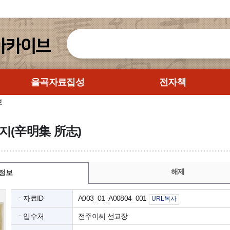
율곡자료집성
전자책
보
지(辛明集 所志)
해제
정보
ㆍ자료ID
A003_01_A00804_001
URL복사
ㆍ입수처
전주이씨 선교장