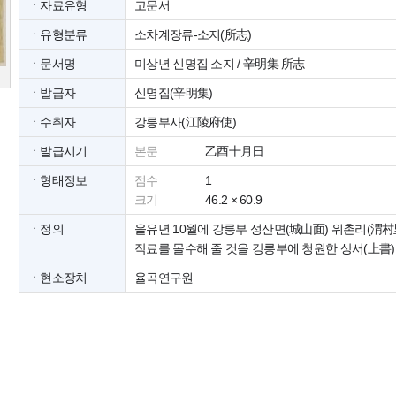
ㆍ자료유형
고문서
ㆍ유형분류
소차계장류-소지(所志)
ㆍ문서명
미상년 신명집 소지 / 辛明集 所志
ㆍ발급자
신명집(辛明集)
ㆍ수취자
강릉부사(江陵府使)
ㆍ발급시기
본문
乙酉十月日
ㆍ형태정보
점수
1
크기
46.2 × 60.9
ㆍ정의
을유년 10월에 강릉부 성산면(城山面) 위촌리(渭村
작료를 몰수해 줄 것을 강릉부에 청원한 상서(上書)
ㆍ현소장처
율곡연구원