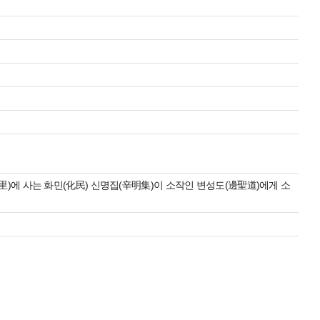
里)에 사는 화민(化民) 신명집(辛明集)이 소작인 변성도(邊聖道)에게 소