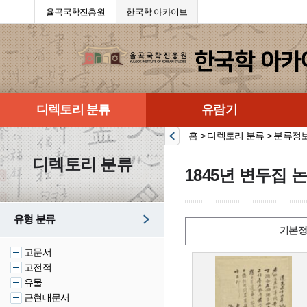
율곡국학진흥원
한국학 아카이브
디렉토리 분류
유람기
홈 > 디렉토리 분류 > 분류정
디렉토리 분류
1845년 변두집 
유형 분류
기본정
고문서
고전적
유물
근현대문서