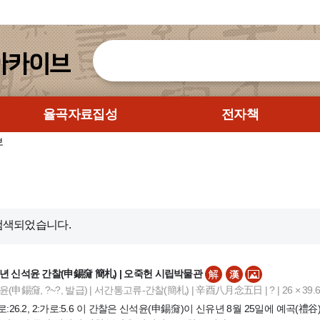
율곡자료집성
전자책
보
검색되었습니다.
년 신석윤 간찰(申錫奫 簡札) | 오죽헌 시립박물관
(申錫奫, ?~?, 발급) | 서간통고류-간찰(簡札) | 辛酉八月念五日 | ? | 26 × 39.
세로:26.2, 2:가로:5.6 이 간찰은 신석윤(申錫奫)이 신유년 8월 25일에 예곡