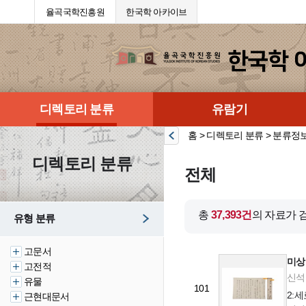
율곡국학진흥원
한국학 아카이브
디렉토리 분류
유람기
홈 > 디렉토리 분류 > 분류정
디렉토리 분류
전체
총
37,393건
의 자료가 
유형 분류
고문서
미상
고전적
신석윤
유물
101
2:
근현대문서