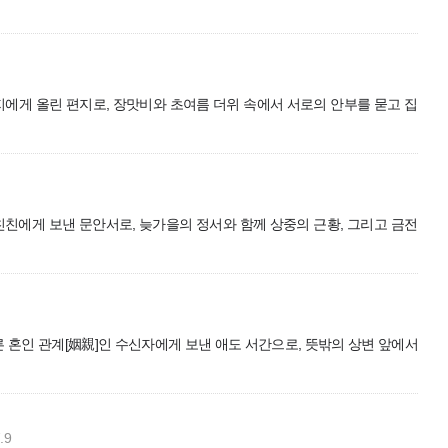
谷)의 친지에게 올린 편지로, 장맛비와 초여름 더위 속에서 서로의 안부를 묻고 집
谷)의 친친에게 보낸 문안서로, 늦가을의 정서와 함께 상중의 근황, 그리고 금전
막 치른 혼인 관계[姻親]인 수신자에게 보낸 애도 서간으로, 뜻밖의 상변 앞에서
.9