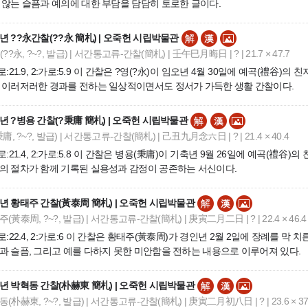
 않는 슬픔과 예의에 대한 부담을 담담히 토로한 글이다.
년 ??永간찰(??永 簡札) | 오죽헌 시립박물관
(??永, ?~?, 발급) | 서간통고류-간찰(簡札) | 壬午巳月晦日 | ? | 21.7 × 47.7
세로:21.9, 2:가로:5.9 이 간찰은 ?영(?永)이 임오년 4월 30일에 예곡(禮
 이러저러한 경과를 전하는 일상적이면서도 정서가 가득한 생활 간찰이다.
년 ?병용 간찰(?秉庸 簡札) | 오죽헌 시립박물관
秉庸, ?~?, 발급) | 서간통고류-간찰(簡札) | 己丑九月念六日 | ? | 21.4 × 40.4
세로:21.4, 2:가로:5.8 이 간찰은 병용(秉庸)이 기축년 9월 26일에 예곡(禮
의 절차가 함께 기록된 실용성과 감정이 공존하는 서신이다.
년 황태주 간찰(黃泰周 簡札) | 오죽헌 시립박물관
(黃泰周, ?~?, 발급) | 서간통고류-간찰(簡札) | 庚寅二月二日 | ? | 22.4 × 46.4
세로:22.4, 2:가로:6 이 간찰은 황태주(黃泰周)가 경인년 2월 2일에 장례를 
과 슬픔, 그리고 예를 다하지 못한 미안함을 전하는 내용으로 이루어져 있다.
년 박혁동 간찰(朴赫東 簡札) | 오죽헌 시립박물관
(朴赫東, ?~?, 발급) | 서간통고류-간찰(簡札) | 庚寅二月初八日 | ? | 23.6 × 37