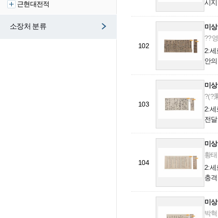
시지
근현대전적
소장처 분류
미상
??영
102
2:
안의
미상
?(?
103
2:
전달
미상
황태주
104
2:
충격
미상
박혁동