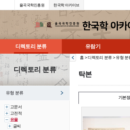
율곡국학진흥원
한국학 아카이브
디렉토리 분류
유람기
홈 > 디렉토리 분류 > 유형 분
디렉토리 분류
탁본
유형 분류
기본정
고문서
고전적
유물
글씨