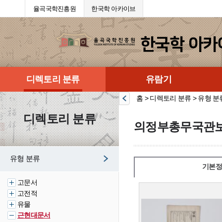
율곡국학진흥원
한국학 아카이브
디렉토리 분류
유람기
홈 > 디렉토리 분류 > 유형 분
디렉토리 분류
의정부총무국관보
유형 분류
기본정
고문서
고전적
유물
근현대문서