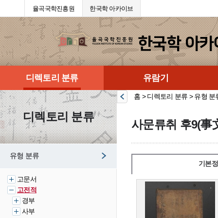
율곡국학진흥원
한국학 아카이브
디렉토리 분류
유람기
홈 > 디렉토리 분류 > 유형 분
디렉토리 분류
사문류취 후9(事
유형 분류
기본정
고문서
고전적
경부
사부