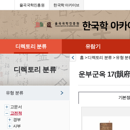
율곡국학진흥원
한국학 아카이브
디렉토리 분류
유람기
홈 > 디렉토리 분류 > 유형 분
디렉토리 분류
운부군옥 17(韻府
유형 분류
기본정
고문서
고전적
경부
사부