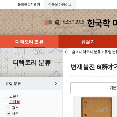
율곡국학진흥원
한국학 아카이브
디렉토리 분류
유람기
홈 > 디렉토리 분류 > 유형 분
디렉토리 분류
변재불전 6(辨才不
유형 분류
기본
고문서
고전적
경부
사부