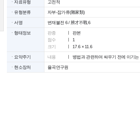
ㆍ자료유형
고전적
ㆍ유형분류
자부-잡가류(雜家類)
ㆍ서명
변재불전 6 / 辨才不戰 6
ㆍ형태정보
판종
판본
점수
1
크기
17.6 × 11.6
ㆍ요약주기
내용
병법과 관련하여 싸우기 전에 이기는
ㆍ현소장처
율곡연구원