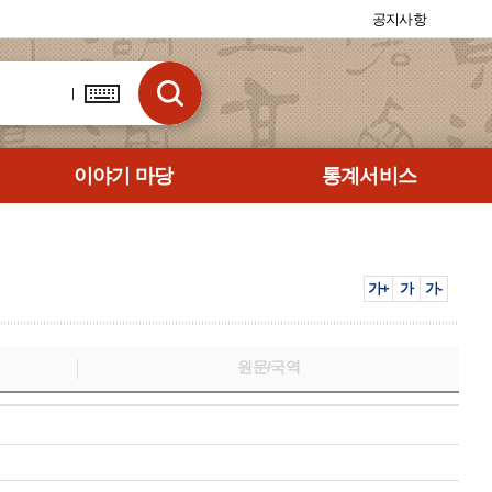
공지사항
이야기 마당
통계서비스
가+
가
가-
원문/국역