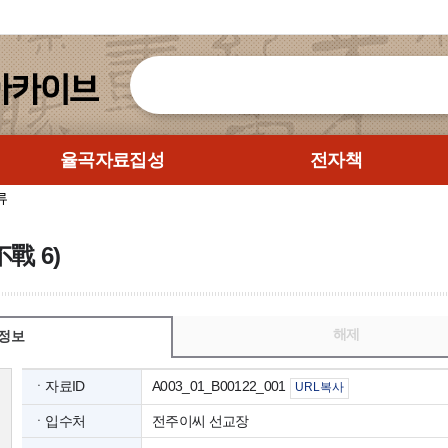
율곡자료집성
전자책
류
戰 6)
해제
정보
ㆍ자료ID
A003_01_B00122_001
URL복사
ㆍ입수처
전주이씨 선교장