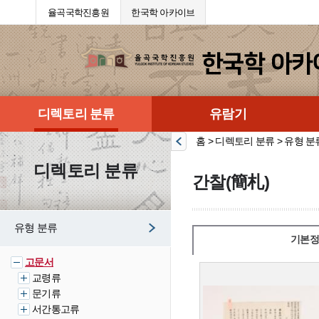
율곡국학진흥원
한국학 아카이브
디렉토리 분류
유람기
홈 > 디렉토리 분류 > 유형 분
디렉토리 분류
간찰(簡札)
유형 분류
기본정
고문서
교령류
문기류
서간통고류