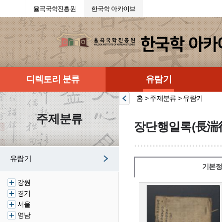
율곡국학진흥원
한국학 아카이브
디렉토리 분류
유람기
홈 > 주제분류 > 유람기
주제분류
장단행일록(長湍
유람기
기본정
강원
경기
서울
영남