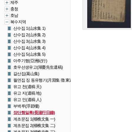
제주
충청
호남
복수지역
산수집 1(山水集 1)
산수집 2(山水集 2)
산수집 3(山水集 3)
산수집 4(山水集 4)
산수집 5(山水集 5)
아주기행(亞洲紀行)
호우선생유고(湖憂先生遺稿)
갈산집(葛山集)
월연집 징 동유행기(月淵集 徴 東遊紀行)
유고 천(遺稿 天)
유고 지(遺稿 地)
유고 인(遺稿 人)
부벽루(浮碧樓)
장단행일록(長湍行日錄)
계초문집 1(稽樵文集 一)
계초문집 2(稽樵文集 二)