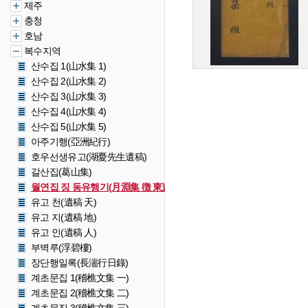
제주
충청
호남
복수지역
산수집 1(山水集 1)
산수집 2(山水集 2)
산수집 3(山水集 3)
산수집 4(山水集 4)
산수집 5(山水集 5)
아주기행(亞洲紀行)
호우선생유고(湖憂先生遺稿)
갈산집(葛山集)
월연집 징 동유행기(月淵集 徴 東遊紀行)
유고 천(遺稿 天)
유고 지(遺稿 地)
유고 인(遺稿 人)
부벽루(浮碧樓)
장단행일록(長湍行日錄)
계초문집 1(稽樵文集 一)
계초문집 2(稽樵文集 二)