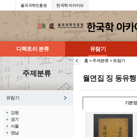
율곡국학진흥원
한국학 아카이브
디렉토리 분류
유람기
홈 > 주제분류 > 유람기
주제분류
월연집 징 동유행
유람기
기본정
강원
경기
서울
영남