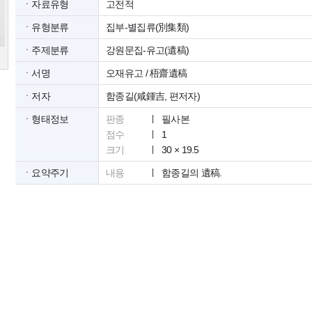
ㆍ자료유형
고전적
ㆍ유형분류
집부-별집류(別集類)
ㆍ주제분류
강원문집-유고(遺稿)
ㆍ서명
오재유고 / 梧齋遺稿
ㆍ저자
함종길(咸鍾吉, 편저자)
ㆍ형태정보
판종
필사본
점수
1
크기
30 × 19.5
ㆍ요약주기
내용
함종길의 遺稿.