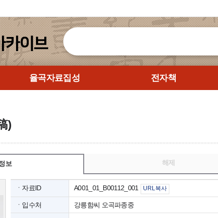
율곡자료집성
전자책
稿)
해제
정보
ㆍ자료ID
A001_01_B00112_001
URL복사
ㆍ입수처
강릉함씨 오곡파종중