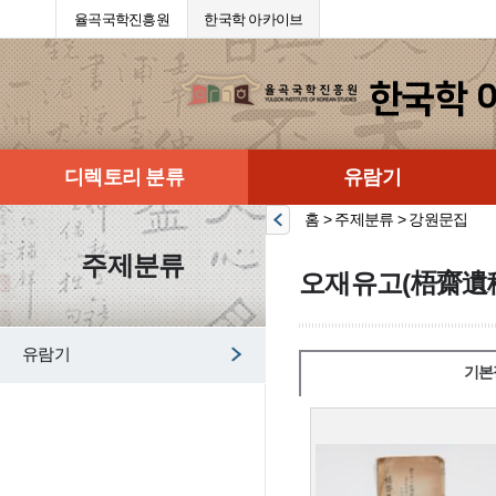
율곡국학진흥원
한국학 아카이브
디렉토리 분류
유람기
홈 > 주제분류 > 강원문집
주제분류
오재유고(梧齋遺
유람기
기본