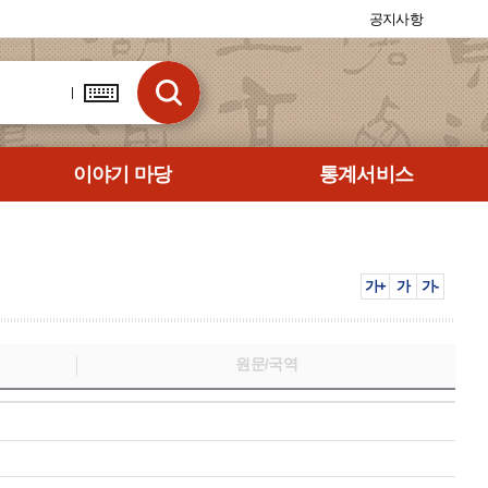
공지사항
이야기 마당
통계서비스
가+
가
가-
원문/국역