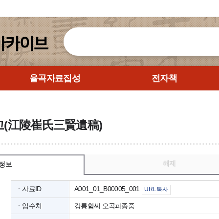
율곡자료집성
전자책
(江陵崔氏三賢遺稿)
해제
정보
ㆍ자료ID
A001_01_B00005_001
URL복사
ㆍ입수처
강릉함씨 오곡파종중