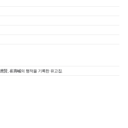
應賢, 崔壽峸의 행적을 기록한 유고집.