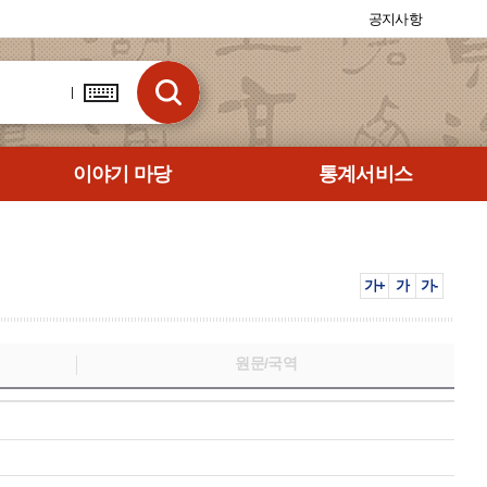
공지사항
이야기 마당
통계서비스
가+
가
가-
원문/국역