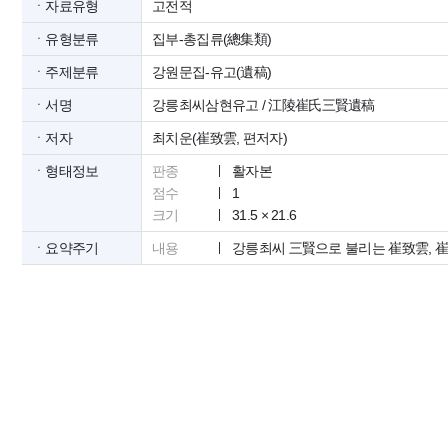
ㆍ자료유형
고전적
ㆍ유형분류
집부-총집류(總集類)
ㆍ주제분류
강원문집-유고(遺稿)
ㆍ서명
강릉최씨삼현유고 / 江陵崔氏三賢遺稿
ㆍ저자
최치운(崔致雲, 편저자)
ㆍ형태정보
판종
활자본
점수
1
크기
31.5 × 21.6
ㆍ요약주기
내용
강릉최씨 三賢으로 불리는 崔致雲, 崔