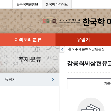
율곡국학진흥원
한국학 아카이브
디렉토리 분류
유람기
홈 > 주제분류 > 강원문집
주제분류
강릉최씨삼현유고
유람기
기본