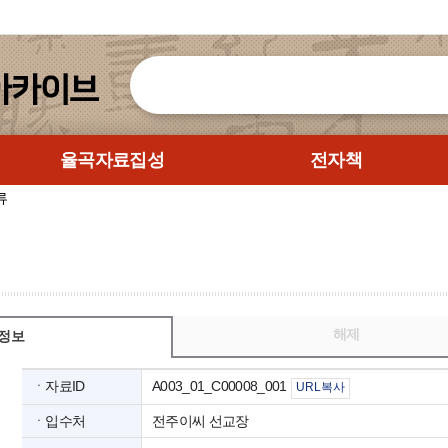
율곡자료집성
전자책
류
해제
정보
ㆍ자료ID
A003_01_C00008_001
URL복사
ㆍ입수처
전주이씨 선교장