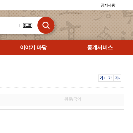
공지사항
이야기 마당
통계서비스
가+
가
가-
원문/국역