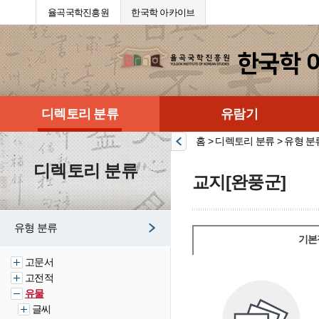
율곡국학진흥원
한국학 아카이브
디렉토리 분류
유람기
홈 > 디렉토리 분류 > 유형 분
디렉토리 분류
교지[완풍군]
유형 분류
기본
고문서
고전적
유물
글씨