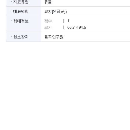
ㆍ자료유형
유물
ㆍ대표명칭
교지[완풍군] /
ㆍ형태정보
점수
1
크기
66.7 × 94.5
ㆍ현소장처
율곡연구원