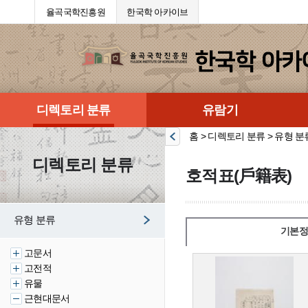
율곡국학진흥원
한국학 아카이브
디렉토리 분류
유람기
홈 > 디렉토리 분류 > 유형 분
디렉토리 분류
호적표(戶籍表)
유형 분류
기본정
고문서
고전적
유물
근현대문서