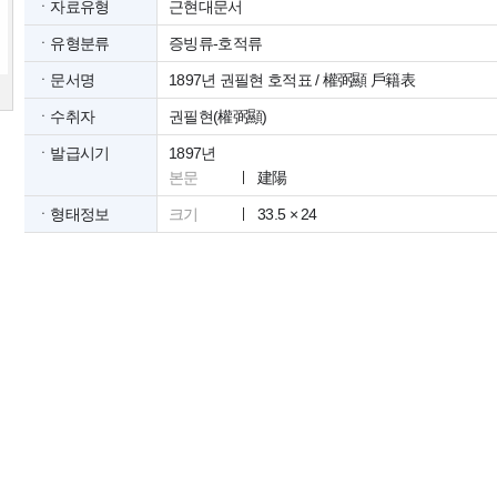
ㆍ자료유형
근현대문서
ㆍ유형분류
증빙류-호적류
ㆍ문서명
1897년 권필현 호적표 / 權弼顯 戶籍表
ㆍ수취자
권필현(權弼顯)
ㆍ발급시기
1897년
본문
建陽
ㆍ형태정보
크기
33.5 × 24