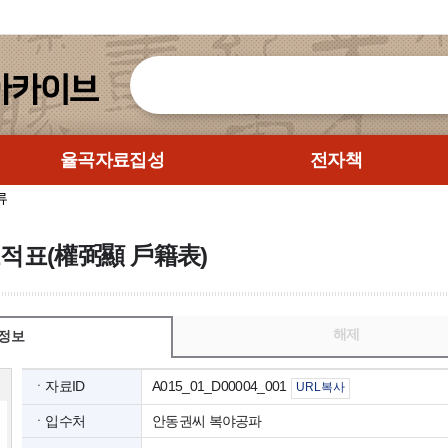
율곡자료집성
전자책
류
호적표(權弼顯 戶籍表)
해제
정보
ㆍ자료ID
A015_01_D00004_001
URL복사
ㆍ입수처
안동권씨 복야공파