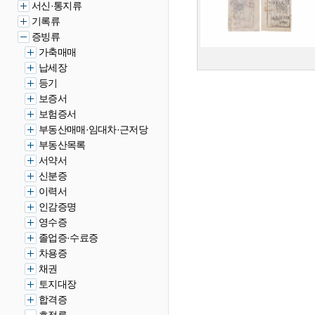
서신·통지류
기록류
증빙류
가축매매
납세장
등기
보증서
보험증서
부동산매매·임대차·근저당
부동산목록
서약서
신분증
이력서
인감증명
영수증
졸업증·수료증
차용증
채권
토지대장
합격증