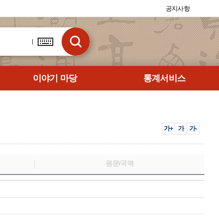
공지사항
이야기 마당
통계서비스
가+
가
가-
원문/국역