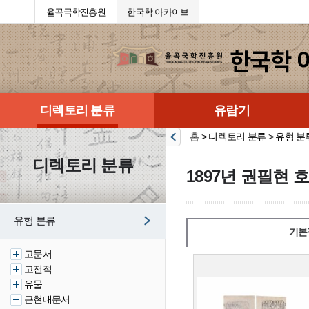
율곡국학진흥원
한국학 아카이브
디렉토리 분류
유람기
홈 > 디렉토리 분류 > 유형 분
디렉토리 분류
1897년 권필현 
유형 분류
기본
고문서
고전적
유물
근현대문서