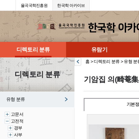
율곡국학진흥원
한국학 아카이브
디렉토리 분류
유람기
홈 > 디렉토리 분류 > 유형 분
디렉토리 분류
기암집 의(畸菴集
유형 분류
기본정
고문서
고전적
경부
사부