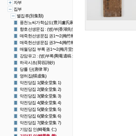
자부
집부
별집류(別集類)
풍천노씨가학십도(豊川盧氏家學十圖)
향호선생문집 : (병)부(香湖先生文集 : (幷)附)
매죽헌선생문집 권1〜2(梅竹軒先生文集 卷一〜二)
매죽헌선생문집 권3〜4(梅竹軒先生文集 卷三〜四)
매월당집 부록 권1〜2(梅月堂集 附錄 卷一〜二)
강암유고 : (병)부록(剛菴遺稿 : (幷)附錄)
하곡시초(荷谷詩鈔)
당률 단(唐律 單)
영허집(暎虛集)
악전당집 1(樂全堂集 1)
악전당집 2(樂全堂集 2)
악전당집 3(樂全堂集 3)
악전당집 4(樂全堂集 4)
악전당집 5(樂全堂集 5)
악전당집 6(樂全堂集 6)
악전당집 7(樂全堂集 7)
기암집 인(畸菴集 仁)