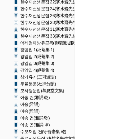
한수재선생문집 22(寒水齋先生文集 22)
한수재선생문집 24(寒水齋先生文集 24)
한수재선생문집 26(寒水齋先生文集 26)
한수재선생문집 28(寒水齋先生文集 28)
한수재선생문집 31(寒水齋先生文集 31)
한수재선생문집 33(寒水齋先生文集 33)
어제엄제방유곤록(御製嚴堤防裕昆錄)
경암집 1(絅菴集 1)
경암집 2(絅菴集 2)
경암집 3(絅菴集 3)
경암집 4(絅菴集 4)
삼가유거(三可遺琚)
두율분운(杜律分韻)
모하당문집(慕夏堂文集)
아송 건(雅誦 乾)
아송(雅誦)
아송(雅誦)
아송 건(雅誦 乾)
아송 곤(雅誦 坤)
수오재집 건(守吾齋集 乾)
죽로선생문집 건(竹老先生文集 乾)