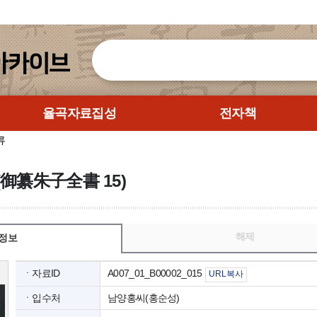
율곡자료집성
전자책
류
御纂朱子全書 15)
해제
정보
ㆍ자료ID
A007_01_B00002_015
URL복사
ㆍ입수처
남양홍씨(홍순성)