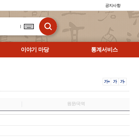
공지사항
이야기 마당
통계서비스
가+
가
가-
원문/국역