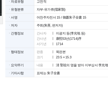
ㆍ자료유형
고전적
ㆍ유형분류
자부-유가류(儒家類)
ㆍ서명
어찬주자전서 15 / 御纂朱子全書 15
ㆍ저자
주희(朱熹, 편저자)
ㆍ간행정보
간사자
이광지 등(李光地 등)
간사년
康熙53년(1714)序
서기년
1714
ㆍ형태정보
판종
목판본
크기
23.5 × 15.3
ㆍ요약주기
내용
淸 聖祖의 명을 받아 이부상서 李光地
ㆍ기타사항
표제는 朱子全書