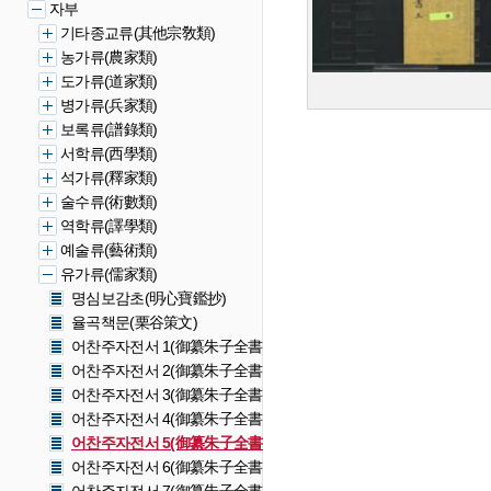
자부
기타종교류(其他宗敎類)
농가류(農家類)
도가류(道家類)
병가류(兵家類)
보록류(譜錄類)
서학류(西學類)
석가류(釋家類)
술수류(術數類)
역학류(譯學類)
예술류(藝術類)
유가류(儒家類)
명심보감초(明心寶鑑抄)
율곡책문(栗谷策文)
어찬주자전서 1(御纂朱子全書 1)
어찬주자전서 2(御纂朱子全書 2)
어찬주자전서 3(御纂朱子全書 3)
어찬주자전서 4(御纂朱子全書 4)
어찬주자전서 5(御纂朱子全書 5)
어찬주자전서 6(御纂朱子全書 6)