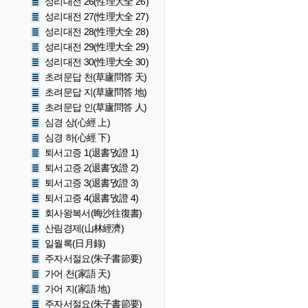
성리대전 26(性理大全 26)
성리대전 27(性理大全 27)
성리대전 28(性理大全 28)
성리대전 29(性理大全 29)
성리대전 30(性理大全 30)
초려문답 천(草廬問答 天)
초려문답 지(草廬問答 地)
초려문답 인(草廬問答 人)
심경 상(心經 上)
심경 하(心經 下)
퇴서고증 1(退書攷證 1)
퇴서고증 2(退書攷證 2)
퇴서고증 3(退書攷證 3)
퇴서고증 4(退書攷證 4)
회사왕복서(晦沙往復書)
산림경제(山林經濟)
일월록(日月錄)
주자서절요(朱子書節要)
가어 천(家語 天)
가어 지(家語 地)
주자서절요(朱子書節要)