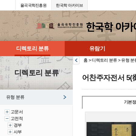
율곡국학진흥원
한국학 아카이브
디렉토리 분류
유람기
홈 > 디렉토리 분류 > 유형 분
디렉토리 분류
어찬주자전서 5(
유형 분류
기본정
고문서
고전적
경부
사부