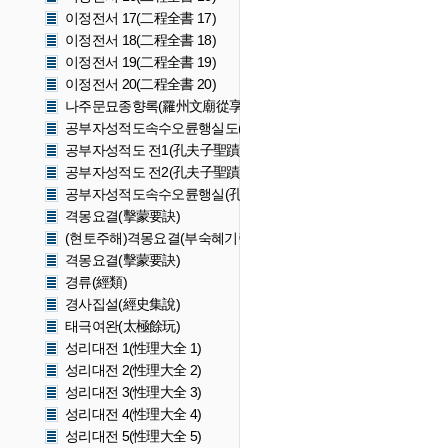
이정전서 17(二程全書 17)
이정전서 18(二程全書 18)
이정전서 19(二程全書 19)
이정전서 20(二程全書 20)
나주문묘종향록(羅州文廟從享錄)
공부자성적도속수오륜행실도(孔夫子聖蹟圖續修五倫行實圖)
공부자성적도 전1(孔夫子聖蹟圖 全壹)
공부자성적도 전2(孔夫子聖蹟圖 全貳)
공부자성적도속수오륜행실(孔夫子聖蹟圖續修五倫行實)
격몽요결(擊蒙要訣)
(현토주해)격몽요결(부숙혜기략)((懸吐註解)擊蒙要訣(附夙惠記略)
격몽요결(擊蒙要訣)
경류(經類)
경사집설(經史集說)
태극여완(太極餘玩)
성리대전 1(性理大全 1)
성리대전 2(性理大全 2)
성리대전 3(性理大全 3)
성리대전 4(性理大全 4)
성리대전 5(性理大全 5)