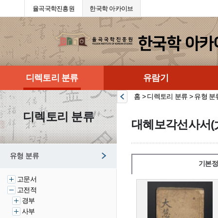
율곡국학진흥원
한국학 아카이브
디렉토리 분류
유람기
홈 > 디렉토리 분류 > 유형 분
디렉토리 분류
대혜보각선사서(
유형 분류
기본정
고문서
고전적
경부
사부