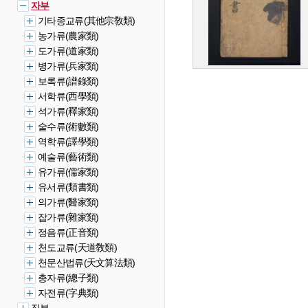
자부
기타종교류(其他宗敎類)
농가류(農家類)
도가류(道家類)
병가류(兵家類)
보록류(譜錄類)
서학류(西學類)
석가류(釋家類)
술수류(術數類)
역학류(譯學類)
예술류(藝術類)
유가류(儒家類)
유서류(類書類)
의가류(醫家類)
잡가류(雜家類)
정음류(正音類)
천도교류(天道敎類)
천문산법류(天文算法類)
총자류(總子類)
자전류(字典類)